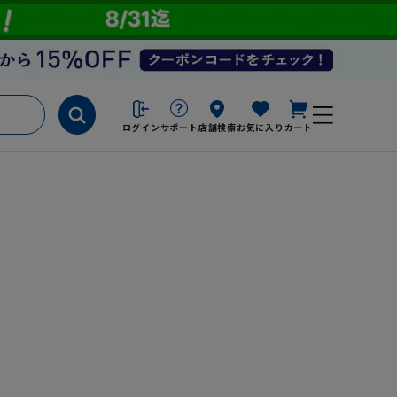
ログイン
サポート
店舗検索
お気に入り
カート