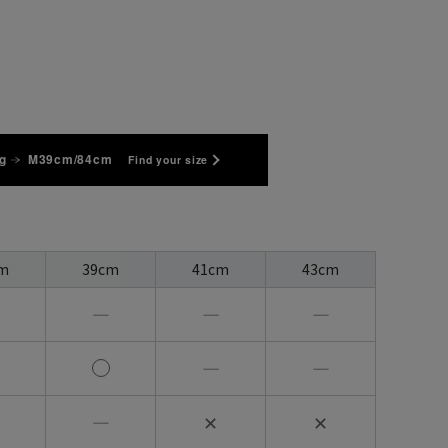
g
M39cm/84cm
Find your size
m
39cm
41cm
43cm
―
―
―
―
―
―
✕
✕