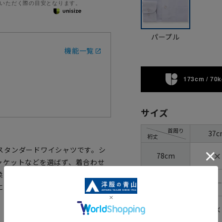
いただく際の目安となります。
パープル
機能一覧
173cm / 70k
サイズ
首周り
37c
裄丈
スタンダードワイシャツです。シ
✕
78cm
ャケットなどを選ばず、着合わせ
柔らかい風合いを持ち合わせた1枚
―
80cm
にくくアイロン掛けも簡単です。
✕
82cm