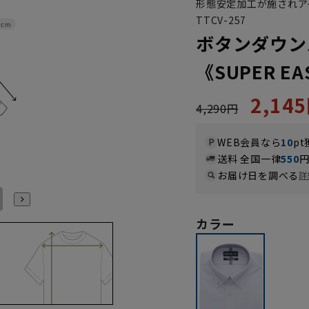
形態安定加工が施されア
TTCV-257
8cm
ボタンダウン
《SUPER EA
2,14
4,290円
WEB会員なら
10
pt
送料 全国一律
550
お届け日を調べる
詳
LL43cm/86cm
LL43cm/88cm
3L45cm/84cm
3L45cm/88cm
4L47cm/84cm
4L47cm/88cm
カラー