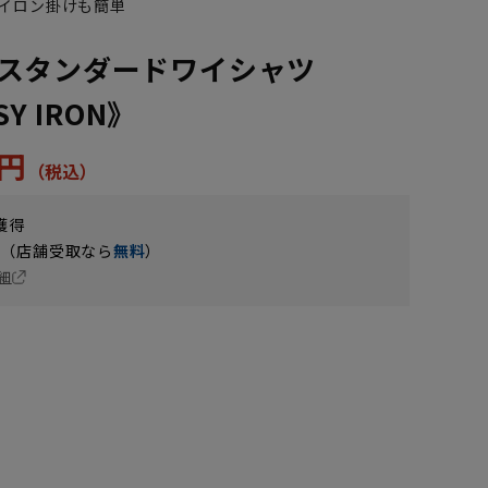
イロン掛けも簡単
スタンダードワイシャツ
SY IRON》
5円
獲得
円（店舗受取なら
無料
）
細
5L49cm/84cm
5L49cm/88cm
LL43cm/80cm
LL43cm/78cm
S37cm/86cm
S37cm/88cm