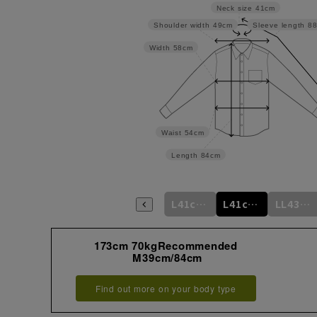
Neck size
41cm
Shoulder width
49cm
Sleeve length
8
Width
58cm
Waist
54cm
Length
84cm
L41cm/80cm
L41cm/82cm
L41cm/84cm
L41cm/86cm
L41cm/88cm
LL43cm/82cm
173cm 70kgRecommended
M39cm/84cm
Find out more on your body type