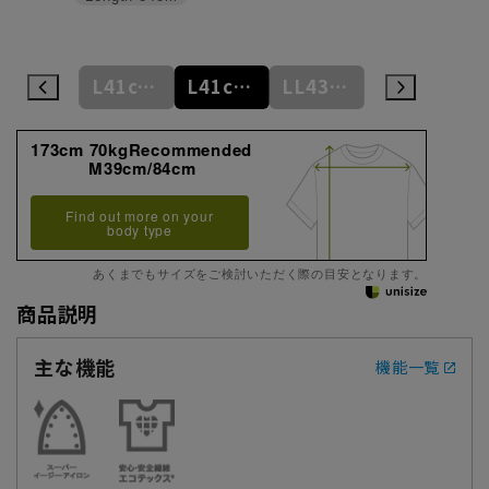
L41cm/84cm
L41cm/86cm
L41cm/88cm
LL43cm/82cm
LL43cm/86cm
173cm 70kgRecommended
M39cm/84cm
Find out more on your
body type
あくまでもサイズをご検討いただく際の目安となります。
商品説明
主な機能
機能一覧