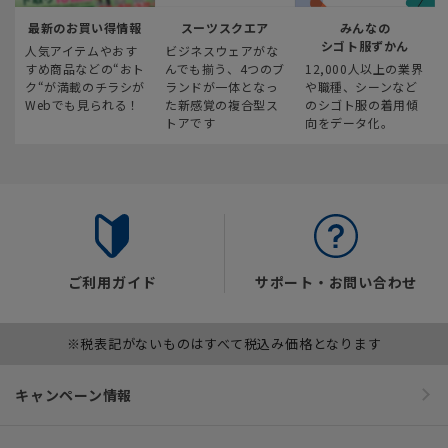
最新のお買い得情報
スーツスクエア
みんなの
シゴト服ずかん
人気アイテムやおす
ビジネスウェアがな
すめ商品などの“おト
んでも揃う、4つのブ
12,000人以上の業界
ク“が満載のチラシが
ランドが一体となっ
や職種、シーンなど
Webでも見られる！
た新感覚の複合型ス
のシゴト服の着用傾
トアです
向をデータ化。
ご利用ガイド
サポート・お問い合わせ
※税表記がないものはすべて税込み価格となります
キャンペーン情報