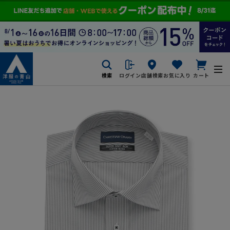
検索
ログイン
店舗検索
お気に入り
カート