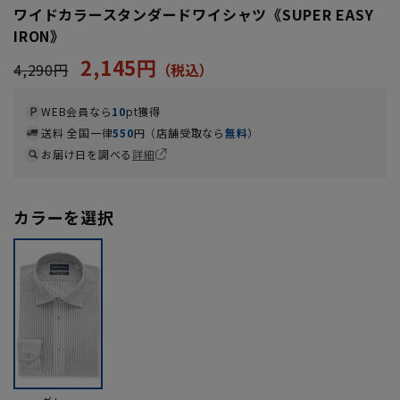
ワイドカラースタンダードワイシャツ《SUPER EASY
IRON》
2,145円
4,290円
WEB会員なら
10
pt獲得
送料 全国一律
550
円（店舗受取なら
無料
）
お届け日を調べる
詳細
カラーを選択