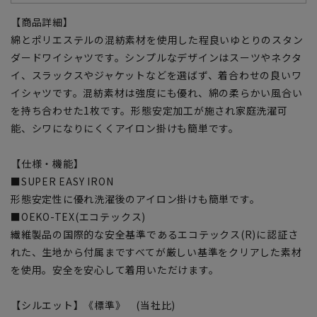
【商品詳細】
綿とポリエステルの混紡素材を使用した程良いゆとりのスタン
ダードワイシャツです。シンプルなデザインはスーツやネクタ
イ、スラックスやジャケットなどを選ばず、着合わせの良いワ
イシャツです。混紡素材は強度にも優れ、綿の柔らかい風合い
を持ち合わせた1枚です。形態安定加工が施され家庭洗濯可
能、シワになりにくくアイロン掛けも簡単です。
【仕様・機能】
■SUPER EASY IRON
形態安定性に優れ洗濯後のアイロン掛けも簡単です。
■OEKO-TEX(エコテックス)
繊維製品の国際的な安全基準であるエコテックス(R)に認証さ
れた、生地から付属まですべてが厳しい基準をクリアした素材
を使用。安全を安心して着用いただけます。
【シルエット】《標準》 (当社比)