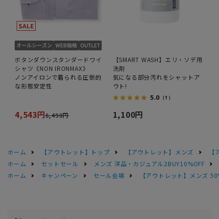
ボタンダウンスタンダードワイ
【SMART WASH】エリ・ソデ用
シャツ《NON IRONMAX》
洗剤
ノンアイロンで着られる圧倒的
気になる部分汚れをシャットア
な形態安定性
ウト!
5.0
（1）
4,543円
1,100円
6,490円
ホーム
【アウトレット】トップ
【アウトレット】メンズ
【
ホーム
セットセール
メンズ 洋品・カジュアル2BUY10%OFF
ホーム
キャンペーン
セール会場
【アウトレット】メンズ 50