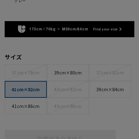
グレー
173cm / 70kg
M39cm/84cm
Find your size
サイズ
37cm×78cm
39cm×80cm
37cm×82cm
41cm×82cm
43cm×82cm
39cm×84cm
41cm×86cm
43cm×86cm
在庫がありません