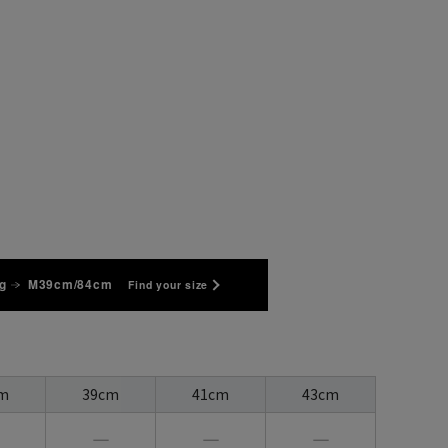
g
M39cm/84cm
Find your size
m
39cm
41cm
43cm
―
―
―