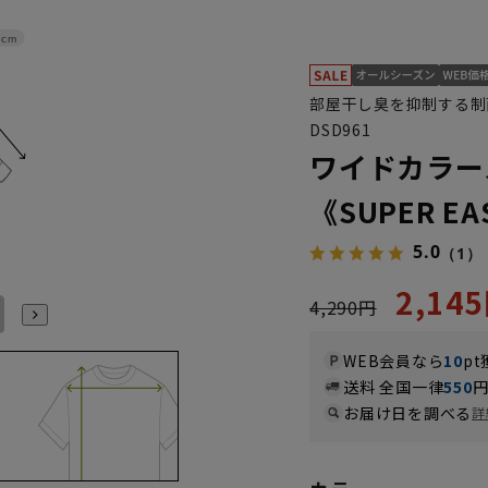
8cm
部屋干し臭を抑制する制
DSD961
ワイドカラー
《SUPER EA
5.0
（1）
2,14
4,290円
LL43cm/86cm
LL43cm/88cm
3L45cm/84cm
3L45cm/88cm
4L47cm/84cm
4L47cm/88cm
WEB会員なら
10
pt
送料 全国一律
550
お届け日を調べる
詳