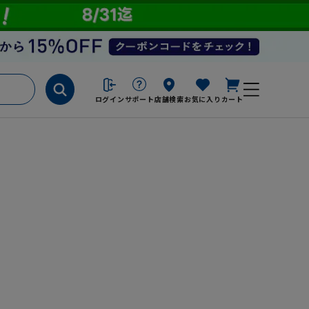
ログイン
サポート
店舗検索
お気に入り
カート