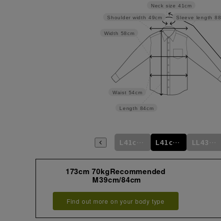
Neck size
41cm
Shoulder width
49cm
Sleeve length
8
Width
58cm
Waist
54cm
Length
84cm
L41cm/80cm
L41cm/82cm
L41cm/84cm
L41cm/86cm
L41cm/88cm
LL43cm/82cm
173cm 70kgRecommended
M39cm/84cm
Find out more on your body type