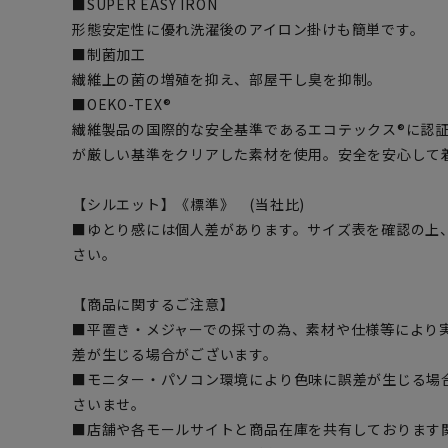
■SUPER EASY IRON
形態安定性に優れ洗濯後のアイロン掛けも簡単です。
■制菌加工
繊維上の菌の増殖を抑え、部屋干し臭を抑制。
■OEKO-TEX®
繊維製品の国際的な安全基準であるエコテックス®に認
が厳しい基準をクリアした素材を使用。安全を安心して
【シルエット】《標準》 (当社比)
■ゆとり感には個人差があります。サイズ表を確認の上
さい。
【商品に関するご注意】
■平置き・メジャーでの採寸の為、素材や仕様等により
差が生じる場合がございます。
■モニター・パソコン環境により色味に誤差が生じる場
さいませ。
■店舗や各モールサイトと商品在庫を共有しております