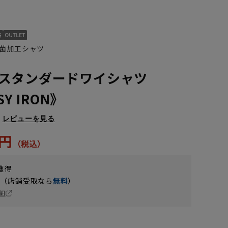
菌加工シャツ
スタンダードワイシャツ
SY IRON》
レビューを見る
5円
5L49cm/84cm
5L49cm/88cm
LL43cm/80cm
LL43cm/78cm
S37cm/86cm
S37cm/88cm
獲得
円（店舗受取なら
無料
）
細