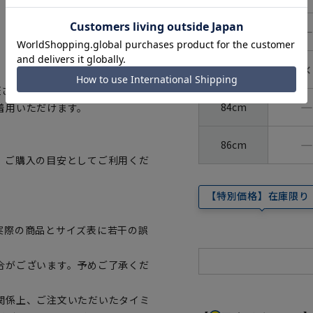
―
80cm
✕
82cm
証された、生地から付属まですべて
―
84cm
着用いただけます。
―
86cm
、ご購入の目安としてご利用くだ
【特別価格】在庫限り
実際の商品とサイズ表に若干の誤
合がございます。予めご了承くだ
関係上、ご注文いただいたタイミ