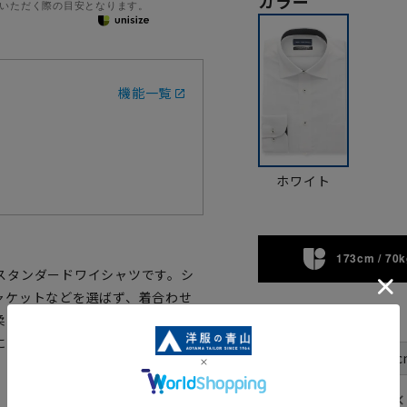
カラー
いただく際の目安となります。
機能一覧
ホワイト
173cm / 70k
スタンダードワイシャツです。シ
ャケットなどを選ばず、着合わせ
サイズ
柔らかい風合いを持ち合わせた1枚
にくくアイロン掛けも簡単です。
首周り
37c
裄丈
✕
78cm