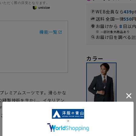
いただく際の目安となります。
WEB会員なら
439
p
送料 全国一律
550
お届けから
8
日以内
機能一覧
一部対象外商品あり
お届け日を調べる
詳
カラー
なプレミアムスーツです。滑らかな
の縫製技術を生かし、イタリアン
デザイン。着心地と軽さを追求し
仕様にこだわり、より快適な着心地を実
ネイビー