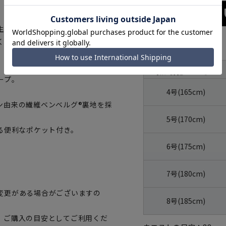
生産、地球環境の保全、生命の尊
く努力を果たしていることを認証
サイズ
。
体型
号数（身長）
ープ。
4号(165cm)
ン由来の繊維ベンベルグ®裏地を採
5号(170cm)
る便利なポケット付き。
6号(175cm)
7号(180cm)
変更がある場合がございますの
8号(185cm)
、ご購入の目安としてご利用くだ