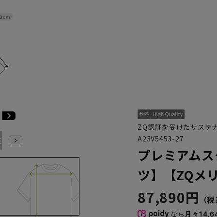
3cm
ZQ認証を受けたサステ
A23V5453-27
E3
BE4
BE5
BE6
BE7
BE8
YA4
YA5
YA6
プレミアムス
ツ】【ZQメリ
87,890円
なら
月々14,6