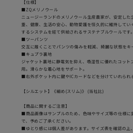
【仕様】
■ZQメリノウール
ニュージーランドのメリノウール生産農家が、安定した
重、健康、生活の安心、動物愛護を恒久的に維持してい
するシステムを経て供給されるサステナブルウールです
■ツーパンツ
交互に履くことでパンツの傷みを軽減、綺麗な状態をキ
■キュプラ裏地
ジャケット裏地に静電気を抑え、吸湿性に優れたコット
用。滑らかな着心地をサポート。
■右外ポケット内に鍵やICカードなどを分けていれられ
【シルエット】《細め(スリム)》 (当社比)
【商品に関するご注意】
■商品画像はサンプルのため、色味やサイズ等の仕様に
で、予めご了承ください。
■ゆとり感には個人差があります。サイズ表を確認の上