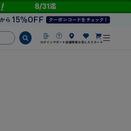
ログイン
サポート
店舗検索
お気に入り
カート