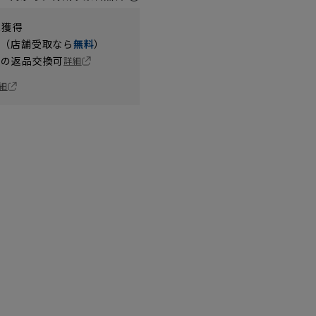
t獲得
円（店舗受取なら
無料
）
の返品交換可
詳細
細