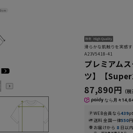
3cm
滑らかな肌触りを実感す
A23V5418-41
プレミアムス
ツ】【Super
E3
BE4
BE5
BE6
BE7
BE8
YA4
YA5
YA6
87,890円
なら
月々14,6
WEB会員なら
439
p
送料 全国一律
550
お届けから
8
日以内
一部対象外商品あり