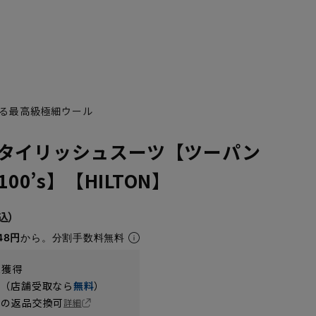
る最高級極細ウール
タイリッシュスーツ【ツーパン
100’s】【HILTON】
YA7
YA8
48円
から。分割手数料無料
t獲得
円（店舗受取なら
無料
）
の返品交換可
詳細