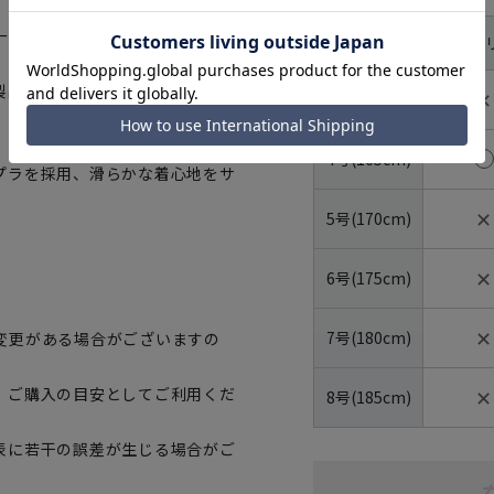
ープ。
体型
YA体(ス
号数（身長）
製品でありながらオーダーメイド
✕
3号(160cm)
4号(165cm)
プラを採用、滑らかな着心地をサ
✕
5号(170cm)
✕
6号(175cm)
✕
7号(180cm)
変更がある場合がございますの
✕
、ご購入の目安としてご利用くだ
8号(185cm)
表に若干の誤差が生じる場合がご