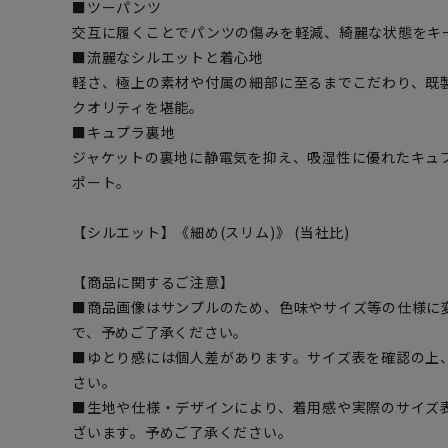
■ツーパンツ
交互に履くことでパンツの傷みを軽減、綺麗な状態をキ
■流麗なシルエットと着心地
軽さ、極上の素材や付属の細部に至るまでこだわり、既
クオリティを堪能。
■キュプラ裏地
ジャケットの裏地に静電気を抑え、吸湿性に優れたキュ
ポート。
【シルエット】《細め(スリム)》 (当社比)
【商品に関するご注意】
■商品画像はサンプルのため、色味やサイズ等の仕様に
で、予めご了承ください。
■ゆとり感には個人差があります。サイズ表を確認の上
さい。
■生地や仕様・デザインにより、着用感や実際のサイズ
ざいます。予めご了承ください。