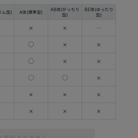
AB体(がっちり
BE体(ゆったり
リム型)
A体(標準型)
型)
型)
✕
✕
―
✕
✕
✕
✕
✕
✕
✕
✕
✕
✕
✕
在庫がありません