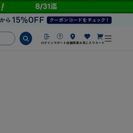
ログイン
サポート
店舗検索
お気に入り
カート