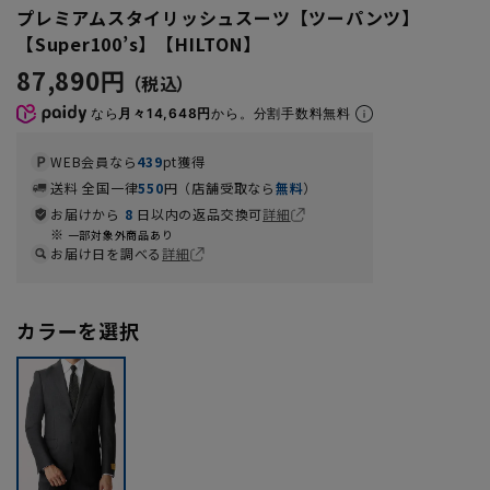
プレミアムスタイリッシュスーツ【ツーパンツ】
【Super100’s】【HILTON】
87,890円
なら
月々14,648円
から。分割手数料無料
WEB会員なら
439
pt獲得
送料 全国一律
550
円（店舗受取なら
無料
）
お届けから
8
日以内の返品交換可
詳細
一部対象外商品あり
お届け日を調べる
詳細
カラーを選択