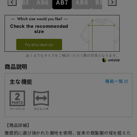
AB4
AB5
AB6
AB7
AB8
BE3
BE4
Check the recommended
size
Try this item on
あくまでもサイズをご検討いただく際の目安となります。
商品説明
主な機能
機能一覧
【商品詳細】
徹底的に選び抜かれた服地を使用、従来の既製服の域を超えた