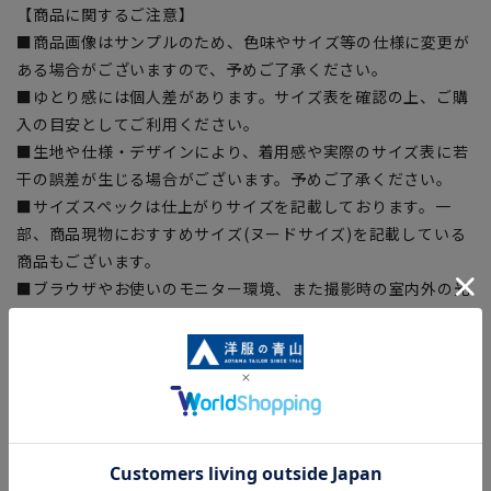
【商品に関するご注意】
■商品画像はサンプルのため、色味やサイズ等の仕様に変更が
ある場合がございますので、予めご了承ください。
■ゆとり感には個人差があります。サイズ表を確認の上、ご購
入の目安としてご利用ください。
■生地や仕様・デザインにより、着用感や実際のサイズ表に若
干の誤差が生じる場合がございます。予めご了承ください。
■サイズスペックは仕上がりサイズを記載しております。一
部、商品現物におすすめサイズ(ヌードサイズ)を記載している
商品もございます。
■ブラウザやお使いのモニター環境、また撮影時の室内外の光
加減により、実際の商品と掲載画像の色味が異なる場合がござ
います。
■店舗や各モールサイトと商品在庫を共有しております関係
上、ご注文いただいたタイミングにより欠品が発生し、ご注文
を完了できない場合がございます。予めご了承ください。
■お急ぎ発送のご注文につきましても、ご注文のタイミングに
よってはお急ぎ発送サービスを選択できない場合がございま