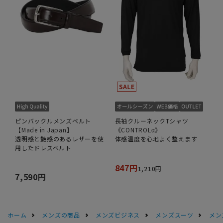
ピンバックルメンズベルト
長袖クルーネックTシャツ
【Made in Japan】
《CONTROLα》
透明感と艶感のあるレザーを使
体感温度を心地よく整えます
用したドレスベルト
847円
1,210円
7,590円
ホーム
メンズの商品
メンズビジネス
メンズスーツ
メン