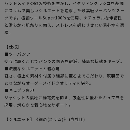
ハンドメイドの縫製技術を生かし、イタリアンクラシコを基調
にスリムで美しいシルエットを追求した最高級ツーパンツスー
ツです。極細ウールSuper100’sを使用、ナチュラルな伸縮性
と滑らかな肌触りを備え、ストレスを感じさせない着心地を実
現。
【仕様】
■ツーパンツ
交互に履くことでパンツの傷みを軽減、綺麗な状態をキープ。
■流麗なシルエットと着心地
軽さ、極上の素材や付属の細部に至るまでこだわり、既製品で
ありながらオーダーメイドクオリティを堪能。
■キュプラ裏地
ジャケットの裏地に静電気を抑え、吸湿性に優れたキュプラを
採用、滑らかな着心地をサポート。
【シルエット】《細め(スリム)》 (当社比)