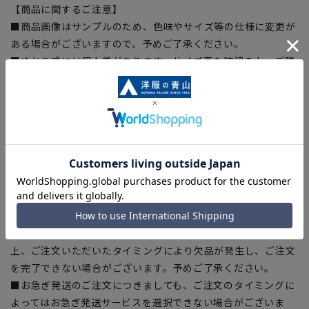
【商品に関するご注意】
■商品画像はサンプルのため、色味やサイズ等の仕様に変更が
ある場合がございますので、予めご了承ください。
■ゆとり感には個人差があります。サイズ表を確認の上、ご購
入の目安としてご利用ください。
■生地や仕様・デザインにより、着用感や実際のサイズ表に若
干の誤差が生じる場合がございます。予めご了承ください。
■サイズスペックは仕上がりサイズを記載しております。一
部、商品現物におすすめサイズ(ヌードサイズ)を記載している
商品もございます。
■ブラウザやお使いのモニター環境、また撮影時の室内外の光
加減により、実際の商品と掲載画像の色味が異なる場合がござ
います。
■店舗や各モールサイトと商品在庫を共有しております関係
上、ご注文いただいたタイミングにより欠品が発生し、ご注文
を完了できない場合がございます。予めご了承ください。
■お急ぎ発送のご注文につきましても、ご注文のタイミングに
よってはお急ぎ発送サービスを選択できない場合がございま