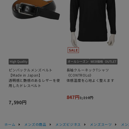
ピンバックルメンズベルト
長袖クルーネックTシャツ
【Made in Japan】
《CONTROLα》
透明感と艶感のあるレザーを使
体感温度を心地よく整えます
用したドレスベルト
847円
1,210円
7,590円
ホーム
メンズの商品
メンズビジネス
メンズスーツ
メン