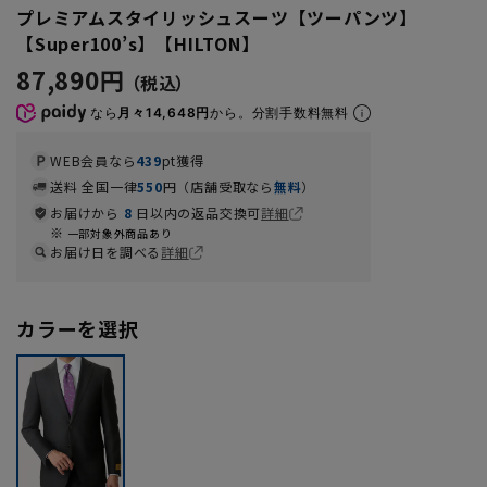
プレミアムスタイリッシュスーツ【ツーパンツ】
【Super100’s】【HILTON】
87,890円
なら
月々14,648円
から。分割手数料無料
WEB会員なら
439
pt獲得
送料 全国一律
550
円（店舗受取なら
無料
）
お届けから
8
日以内の返品交換可
詳細
一部対象外商品あり
お届け日を調べる
詳細
カラーを選択