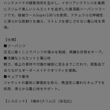
ハンドメイドの縫製技術を生かし、イタリアンクラシコを基調
にスリムで美しいシルエットを追求した最高級ツーパンツスー
ツです。極細ウールSuper100’sを使用、ナチュラルな伸縮性
と滑らかな肌触りを備え、ストレスを感じさせない着心地を実
現。
【仕様】
■ツーパンツ
交互に履くことでパンツの傷みを軽減、綺麗な状態をキープ。
■流麗なシルエットと着心地
軽さ、極上の素材や付属の細部に至るまでこだわり、既製品で
ありながらオーダーメイドクオリティを堪能。
■キュプラ裏地
ジャケットの裏地に静電気を抑え、吸湿性に優れたキュプラを
採用、滑らかな着心地をサポート。
【シルエット】《細め(スリム)》 (当社比)