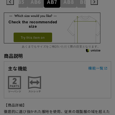
AB4
AB5
AB6
AB7
AB8
BE3
BE4
Check the recommended
size
Try this item on
あくまでもサイズをご検討いただく際の目安となります。
商品説明
主な機能
機能一覧
【商品詳細】
徹底的に選び抜かれた服地を使用、従来の既製服の域を超えた