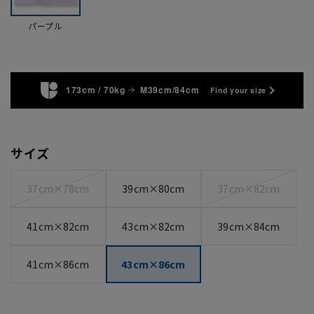
パープル
173cm / 70kg
M39cm/84cm
Find your size
サイズ
37cm×78cm
39cm×80cm
37cm×82cm
41cm×82cm
43cm×82cm
39cm×84cm
41cm×86cm
43cm×86cm