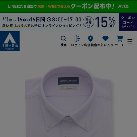
検索
ログイン
店舗検索
お気に入り
カート