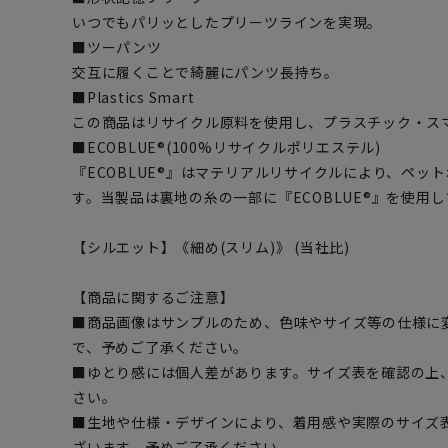
いつでもパリッとしたプリーツラインを実現。
■ツーパンツ
交互に履くことで綺麗にパンツ長持ち。
■Plastics Smart
この商品はリサイクル原料を使用し、プラスチック・ス
■ECOBLUE®(100%リサイクルポリエステル)
『ECOBLUE®』はマテリアルリサイクルにより、ペッ
す。当製品は裏地の糸の一部に『ECOBLUE®』を使用
【シルエット】《細め(スリム)》 (当社比)
【商品に関するご注意】
■商品画像はサンプルのため、色味やサイズ等の仕様に
で、予めご了承ください。
■ゆとり感には個人差があります。サイズ表を確認の上
さい。
■生地や仕様・デザインにより、着用感や実際のサイズ
ざいます。予めご了承ください。