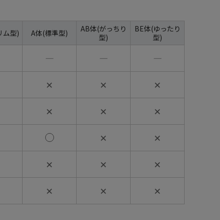
AB体(がっちり
BE体(ゆったり
リム型)
A体(標準型)
型)
型)
―
―
―
✕
✕
✕
✕
✕
✕
✕
✕
✕
✕
✕
✕
✕
✕