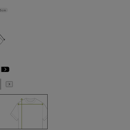
.5cm
E6
E7
E8
E9
E10
K4
K5
K6
K7
K8
K9