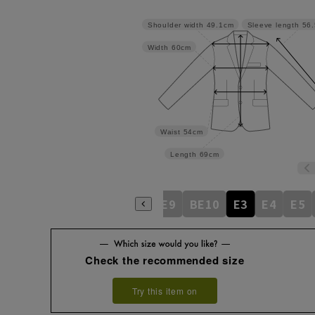
Shoulder width
49.1cm
Sleeve length
56
Width
60cm
Waist
54cm
Length
69cm
BE5
BE6
BE7
BE8
BE9
BE10
E3
E4
E5
Check the recommended size
Try this item on