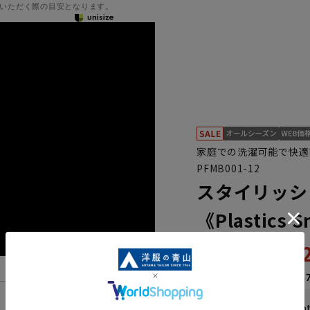
いただく際の目安となります。
家庭での洗濯可能で快適
PFMB001-12
スタイリッシ
《Plastics 
46,
65,890円
なら
月々7,68
機能一覧
WEB会員なら
230
p