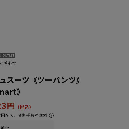
な着心地
ュスーツ《ツーパンツ》
Smart》
123円
7円
から。分割手数料無料
t獲得