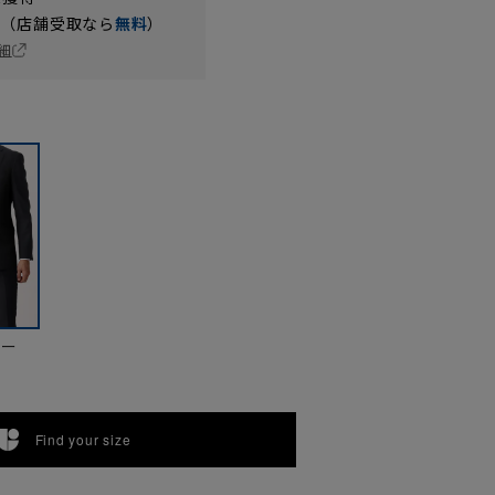
円（店舗受取なら
無料
）
細
ビー
Find your size