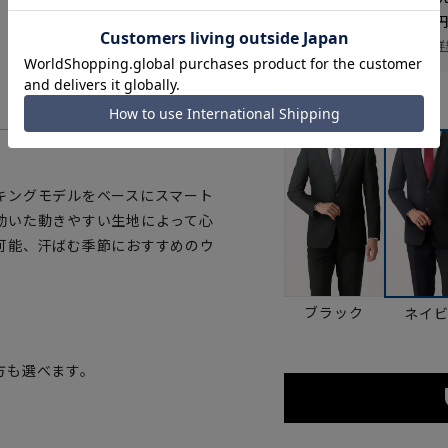
送料 全国一律
550
お届け日を調べる
詳
カラー
キングモデルをベースにスマート
効いた動きやすい生地によって心
可能、汗ばむ季節におすすめのウ
ブラック
ネイ
方も選べます。