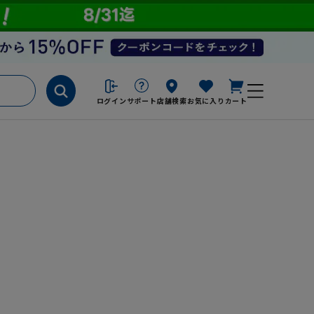
ログイン
サポート
店舗検索
お気に入り
カート