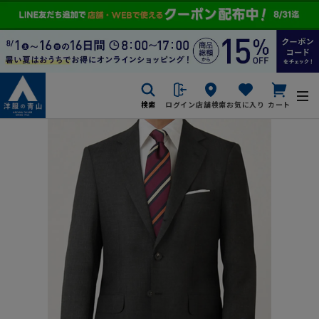
検索
ログイン
店舗検索
お気に入り
カート