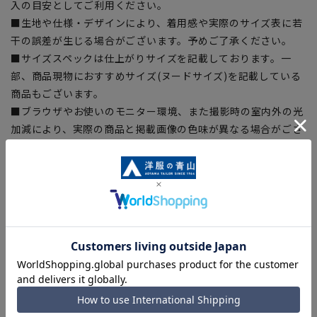
入の目安としてご利用ください。
■生地や仕様・デザインにより、着用感や実際のサイズ表に若
干の誤差が生じる場合がございます。予めご了承ください。
■サイズスペックは仕上がりサイズを記載しております。一
部、商品現物におすすめサイズ(ヌードサイズ)を記載している
商品もございます。
■ブラウザやお使いのモニター環境、また撮影時の室内外の光
加減により、実際の商品と掲載画像の色味が異なる場合がござ
います。
■店舗や各モールサイトと商品在庫を共有しております関係
上、ご注文いただいたタイミングにより欠品が発生し、ご注文
を完了できない場合がございます。予めご了承ください。
■お急ぎ発送のご注文につきましても、ご注文のタイミングに
よってはお急ぎ発送サービスを選択できない場合がございま
す。