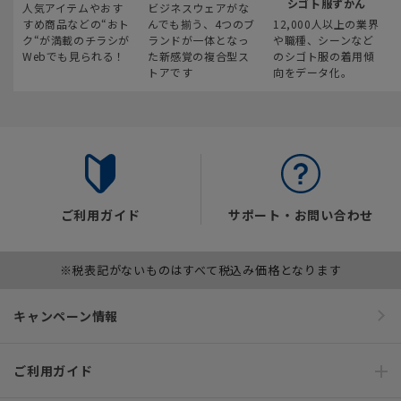
シゴト服ずかん
人気アイテムやおす
ビジネスウェアがな
すめ商品などの“おト
んでも揃う、4つのブ
12,000人以上の業界
ク“が満載のチラシが
ランドが一体となっ
や職種、シーンなど
Webでも見られる！
た新感覚の複合型ス
のシゴト服の着用傾
トアです
向をデータ化。
ご利用ガイド
サポート・お問い合わせ
※税表記がないものはすべて税込み価格となります
キャンペーン情報
ご利用ガイド