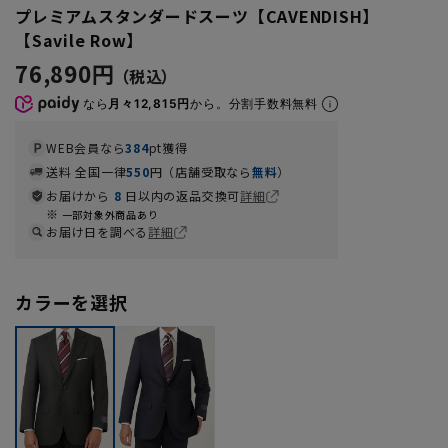
プレミアムスタンダードスーツ【CAVENDISH】
【Savile Row】
76,890円
なら
月々12,815円
から。分割手数料無料
WEB会員なら
384
pt獲得
送料 全国一律
550
円（店舗受取なら
無料
）
お届けから
8
日以内の返品交換可
詳細
一部対象外商品あり
お届け日を調べる
詳細
カラーを選択