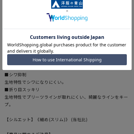
■ツーパンツ
交互に履くことで綺麗にパンツ長持ち。
■ウォッシャブル
ご家庭で洗濯可能、洗濯機・シャワークリーンなど洗い方も選
べます。ジャケットのみパンツだけでの洗濯等、ちょっとした
汚れは部分洗いもOK。
■ストレッチ
身体の動きを妨げない快適な伸縮性で快適な着心地をサポー
ト。
■シワ抑制
生地特性でシワになりにくい。
■折り目スッキリ
生地特性でプリーツラインが取れにくい、綺麗なラインをキー
プ。
【シルエット】《細め(スリム)》 (当社比)