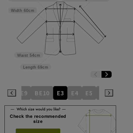
Width
60cm
Waist
54cm
Length
69cm
BE8
BE9
BE10
E3
E4
E5
E6
E7
E
Check the recommended
size