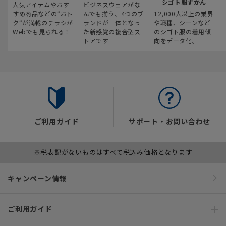
シゴト服ずかん
人気アイテムやおす
ビジネスウェアがな
すめ商品などの“おト
んでも揃う、4つのブ
12,000人以上の業界
ク“が満載のチラシが
ランドが一体となっ
や職種、シーンなど
Webでも見られる！
た新感覚の複合型ス
のシゴト服の着用傾
トアです
向をデータ化。
ご利用ガイド
サポート・お問い合わせ
※税表記がないものはすべて税込み価格となります
キャンペーン情報
ご利用ガイド