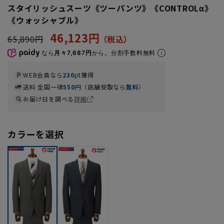
スタイリッシュスーツ《ツーパンツ》《CONTROLα》
《ウォッシャブル》
46,123円
65,890円
なら
月々7,687円
から。分割手数料無料
WEB会員なら
230
pt獲得
送料 全国一律
550
円（店舗受取なら
無料
）
お届け日を調べる
詳細
カラーを選択