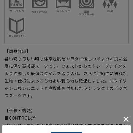
【商品詳細】
暑い時も涼しい時も体感温度をカラダに優しいちょうど良い温
度に保つ高機能スーツです。ウエストからのドレープラインを
より強調した最旬スタイルを取り入れ、さらに伸縮性に優れた
生地・仕様によって心地よい着心地も確保しました。スタイリ
ッシュなシルエットと高機能を付加したワンランク上のビジネ
ススーツです。
【仕様・機能】
■CONTROLα®
暑い時にはさわやかに寒い時は暖かに衣服内環境を快適にコン
トロールする機能。