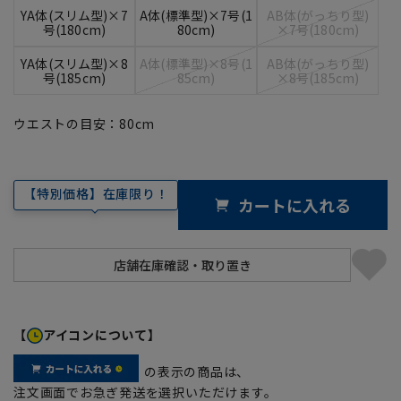
YA体(スリム型)×7
A体(標準型)×7号(1
AB体(がっちり型)
号(180cm)
80cm)
×7号(180cm)
YA体(スリム型)×8
A体(標準型)×8号(1
AB体(がっちり型)
号(185cm)
85cm)
×8号(185cm)
ウエストの目安：
80
cm
【特別価格】在庫限り！
カートに入れる
【
アイコンについて】
の表示の商品は、
注文画面でお急ぎ発送を選択いただけます。