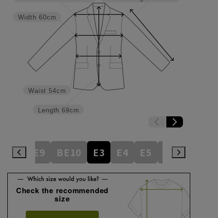
Width
60cm
Waist
54cm
Length
69cm
BE8
BE9
BE10
E3
E4
E5
E6
E7
E
Check the recommended
size