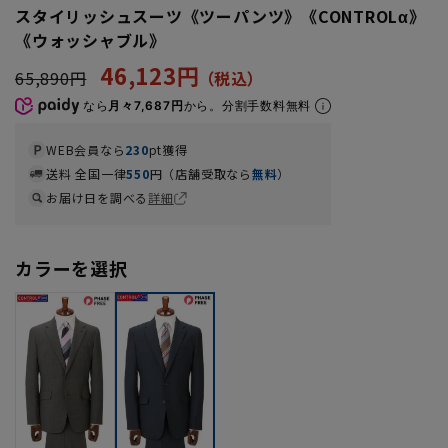
スタイリッシュスーツ《ツーパンツ》《CONTROLα》
《ウォッシャブル》
46,123円
65,890円
なら
月々7,687円
から。分割手数料無料
WEB会員なら
230
pt獲得
送料 全国一律
550
円（店舗受取なら
無料
）
お届け日を調べる
詳細
カラーを選択