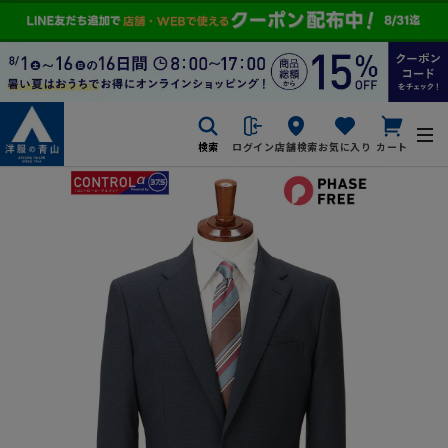
検索
ログイン
店舗検索
お気に入り
カート