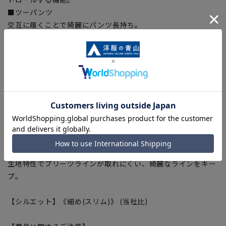
■ツーパンツ
交互に履くことで綺麗にパンツ長持ち。
■ウォッシャブル
ご家庭で洗濯可能、洗濯機・シャワークリーンなど洗い方も選
べます。ジャケットのみパンツだけでの洗濯等、ちょっとした
汚れは部分洗いもOK。
■ストレッチ
身体の動きを妨げない快適な伸縮性で快適な着心地をサポー
ト。
■シワ抑制
生地特性でシワになりにくい。
■折り目スッキリ
生地特性でプリーツラインが取れにくい、綺麗なラインをキー
プ。
【シルエット】《細め(スリム)》 (当社比)