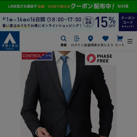
検索
ログイン
店舗検索
お気に入り
カート