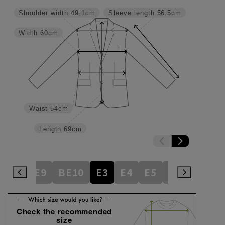
Shoulder width
49.1cm
Sleeve length
56.5cm
Width
60cm
Waist
54cm
Length
69cm
BE8
BE9
BE10
E3
E4
E5
E6
E7
E
Check the recommended
size