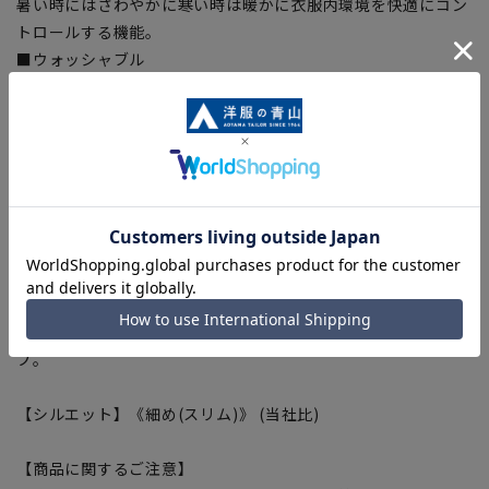
暑い時にはさわやかに寒い時は暖かに衣服内環境を快適にコン
トロールする機能。
■ウォッシャブル
ご家庭で洗濯可能、洗濯機・シャワークリーンなど洗い方も選
べます。ジャケットのみパンツだけでの洗濯等、ちょっとした
汚れは部分洗いもOK。
■ストレッチ
身体の動きを妨げない快適な伸縮性で快適な着心地をサポー
ト。
■シワ抑制
シワになりにくい形態安定性、アイロンがけが簡単です。
■折り目スッキリ
生地特性でプリーツラインが取れにくい、綺麗なラインをキー
プ。
【シルエット】《細め(スリム)》 (当社比)
【商品に関するご注意】