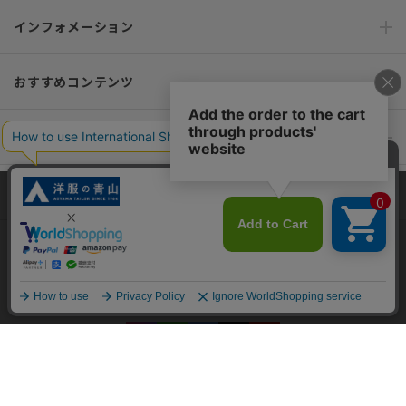
インフォメーション
おすすめコンテンツ
ポリシー・企業情報
オーダースーツなら SHITATE
当サイトでは、快適な閲覧体験とコンテンツ改善のためにCookieを使用
しています。閲覧を続けることで、Cookieの使用に同意したものとみな
します。詳細については
プライバシーポリシー
をご確認ください。
OFFICIAL SNS
同意して閉じる