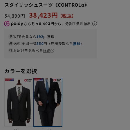
スタイリッシュスーツ《CONTROLα》
38,423円
54,890円
なら
月々6,403円
から。分割手数料無料
WEB会員なら
192
pt獲得
送料 全国一律
550
円（店舗受取なら
無料
）
お届け日を調べる
詳細
カラーを選択