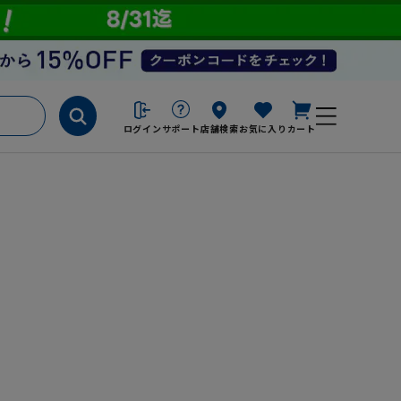
ログイン
サポート
店舗検索
お気に入り
カート