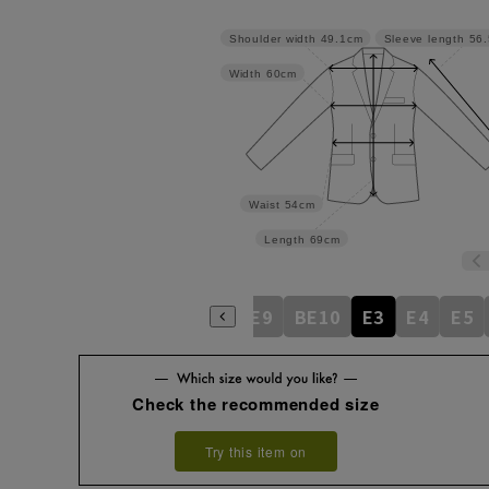
Shoulder width
49.1cm
Sleeve length
56
Width
60cm
Waist
54cm
Length
69cm
BE5
BE6
BE7
BE8
BE9
BE10
E3
E4
E5
Check the recommended size
Try this item on