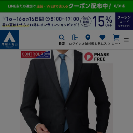
検索
ログイン
店舗検索
お気に入り
カート