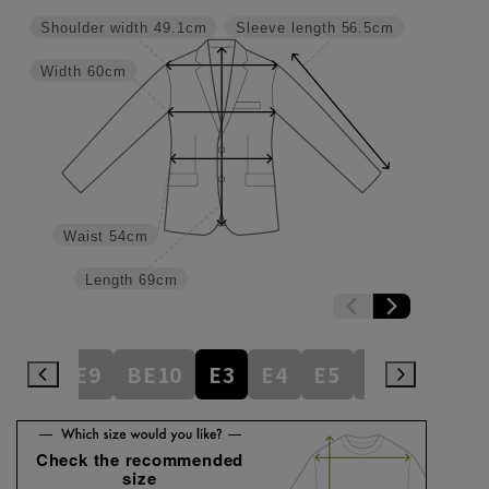
Shoulder width
49.1cm
Sleeve length
56.5cm
Width
60cm
Waist
54cm
Length
69cm
BE8
BE9
BE10
E3
E4
E5
E6
E7
E
Check the recommended
size