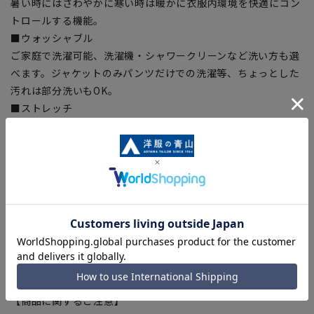
暑い時にはさわやかに寒い時は暖かに衣服内環境を快適にコン
トロールする機能。
■ウォッシャブル
ご家庭で洗濯可能、洗濯機・シャワークリーンなど洗い方も選
べます。ジャケットのみパンツだけでの洗濯等、ちょっとした
汚れは部分洗いもOK。
■ストレッチ
身体の動きを妨げない快適な伸縮性で快適な着心地をサポー
ト。
■シワ抑制
シワになりにくい形態安定性、アイロンがけが簡単です。
■折り目スッキリ
生地特性でプリーツラインが取れにくい、綺麗なラインをキー
プ。
【シルエット】《細め(スリム)》 (当社比)
【商品に関するご注意】