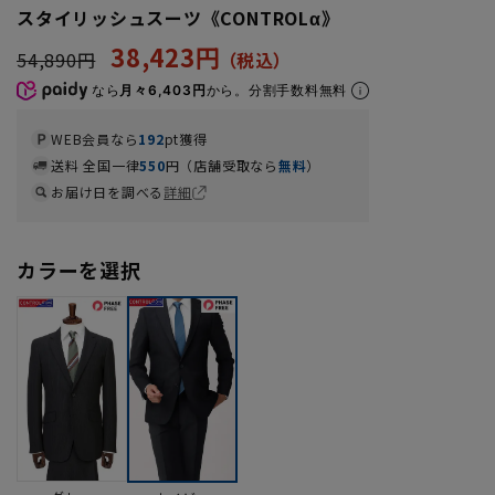
スタイリッシュスーツ《CONTROLα》
38,423円
54,890円
なら
月々6,403円
から。分割手数料無料
WEB会員なら
192
pt獲得
送料 全国一律
550
円（店舗受取なら
無料
）
お届け日を調べる
詳細
カラーを選択