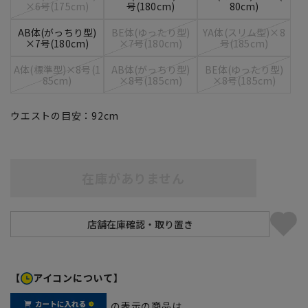
×6号(175cm)
号(180cm)
80cm)
AB体(がっちり型)
BE体(ゆったり型)
YA体(スリム型)×8
×7号(180cm)
×7号(180cm)
号(185cm)
A体(標準型)×8号(1
AB体(がっちり型)
BE体(ゆったり型)
85cm)
×8号(185cm)
×8号(185cm)
ウエストの目安：
92
cm
在庫がありません
【
アイコンについて】
の表示の商品は、