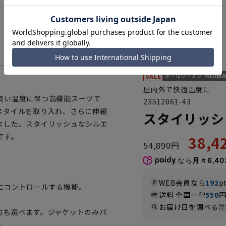
屋内外で快適温度に
良い温度に保つ高機能スーツで
23512061-43
スタイルを取り入れ、さらに伸縮
スタイリッシュ
ました。スタイリッシュなシルエ
です。
38,
54,890円
なら
月々6,40
WEB会員なら
192
p
にコントロールする機能。
送料 全国一律
550
お届け日を調べる
詳
方も選べます。ジャケットのみパ
。