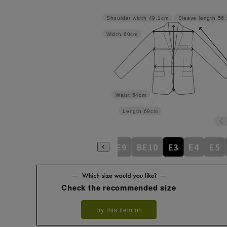
Shoulder width
49.1cm
Sleeve length
56
Width
60cm
Waist
54cm
Length
69cm
BE5
BE6
BE7
BE8
BE9
BE10
E3
E4
E5
Check the recommended size
Try this item on