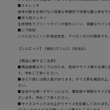
■ストレッチ
身体の動きを妨げない快適な伸縮性で快適な着心地をサ
■折り目スッキリ
生地特性でプリーツラインが取れにくい、綺麗なライン
■シワ抑制
シワになりにくい形態安定性、アイロンがけが簡単です
【シルエット】《細め(スリム)》 (当社比)
【商品に関するご注意】
■商品画像はサンプルのため、色味やサイズ等の仕様に
で、予めご了承ください。
■ゆとり感には個人差があります。サイズ表を確認の上
さい。
■生地や仕様・デザインにより、着用感や実際のサイズ
ざいます。予めご了承ください。
■サイズスペックは仕上がりサイズを記載しております
ズ(ヌードサイズ)を記載している商品もございます。