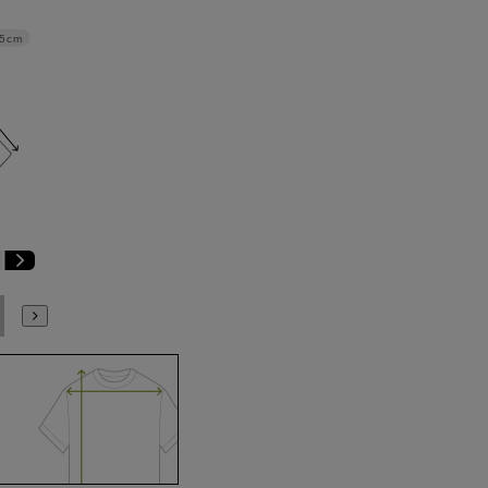
.5cm
E6
E7
E8
E9
E10
K4
K5
K6
K7
K8
K9