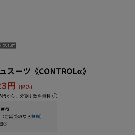
スーツ《CONTROLα》
423円
3円
から。分割手数料無料
t獲得
円（店舗受取なら
無料
）
細