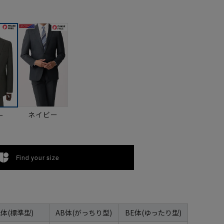
ネイビー
ー
Find your size
A体(標準型)
AB体(がっちり型)
BE体(ゆったり型)