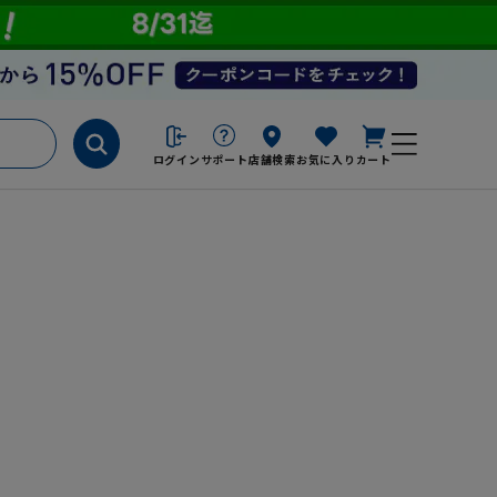
ログイン
サポート
店舗検索
お気に入り
カート