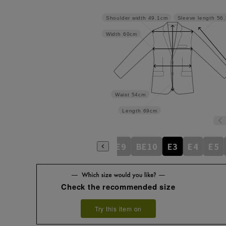
Shoulder width
49.1cm
Sleeve length
56
Width
60cm
Waist
54cm
Length
69cm
BE5
BE6
BE7
BE8
BE9
BE10
E3
E4
E5
Check the recommended size
Try this item on