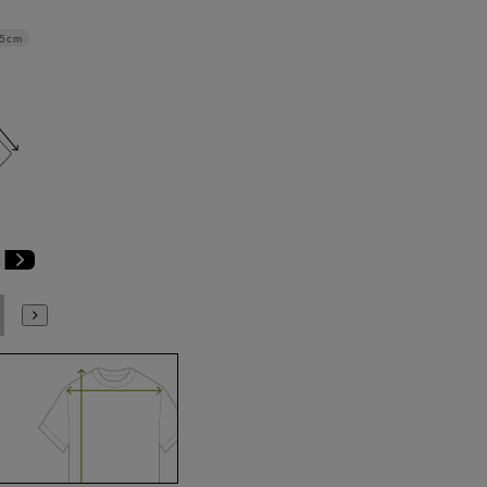
.5cm
E6
E7
E8
E9
E10
K4
K5
K6
K7
K8
K9