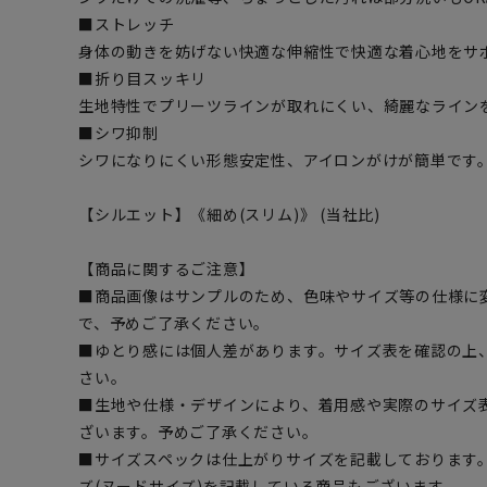
■ストレッチ
身体の動きを妨げない快適な伸縮性で快適な着心地をサ
■折り目スッキリ
生地特性でプリーツラインが取れにくい、綺麗なライン
■シワ抑制
シワになりにくい形態安定性、アイロンがけが簡単です
【シルエット】《細め(スリム)》 (当社比)
【商品に関するご注意】
■商品画像はサンプルのため、色味やサイズ等の仕様に
で、予めご了承ください。
■ゆとり感には個人差があります。サイズ表を確認の上
さい。
■生地や仕様・デザインにより、着用感や実際のサイズ
ざいます。予めご了承ください。
■サイズスペックは仕上がりサイズを記載しております
ズ(ヌードサイズ)を記載している商品もございます。