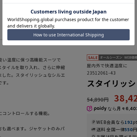
良い温度に保つ高機能スーツで
屋内外で快適温度に
スタイルを取り入れ、さらに伸縮
23512061-43
ました。スタイリッシュなシルエ
スタイリッシュ
です。
38,
54,890円
なら
月々6,40
にコントロールする機能。
WEB会員なら
192
p
方も選べます。ジャケットのみパ
送料 全国一律
550
。
お届け日を調べる
詳