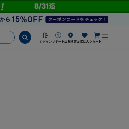
ログイン
サポート
店舗検索
お気に入り
カート