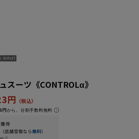
スーツ《CONTROLα》
423円
3円
から。分割手数料無料
t獲得
円（店舗受取なら
無料
）
細