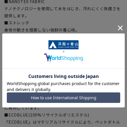
■NANOTEX FABRIC
ナノテクノロジーを使用して水をはじき、汚れにくく快適さを
提供します。
■ストレッチ
身体の動きを阻害しない抜群の着心地。
■形状記憶プリーツ
いつでもパリッとしたプリーツラインを実現。
■ツーパンツ
交互に履くことで綺麗にパンツ長持ち。
■OEKO-TEX(エコテックス)
繊維製品の国際的な安全基準であるエコテックス(R)に認証さ
れた生地から付属まですべてが厳しい基準をクリアした素材を
使用、安全を安心して着用いただけます。
■Plastics Smart
この商品はリサイクル原料を使用し、プラスチック・スマート
に賛同しています。
■ECOBLUE(100%リサイクルポリエステル)
『ECOBLUE』はマテリアルリサイクルにより、ペットボトル