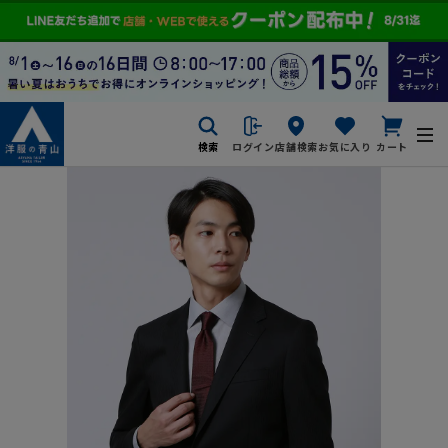
検索
ログイン
店舗検索
お気に入り
カート