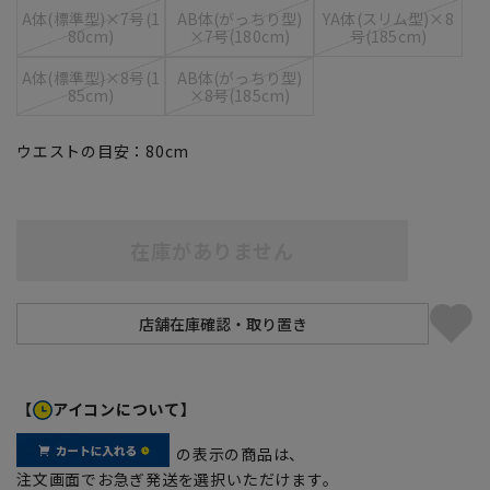
A体(標準型)×7号(1
AB体(がっちり型)
YA体(スリム型)×8
80cm)
×7号(180cm)
号(185cm)
A体(標準型)×8号(1
AB体(がっちり型)
85cm)
×8号(185cm)
ウエストの目安：
80
cm
在庫がありません
【
アイコンについて】
の表示の商品は、
注文画面でお急ぎ発送を選択いただけます。