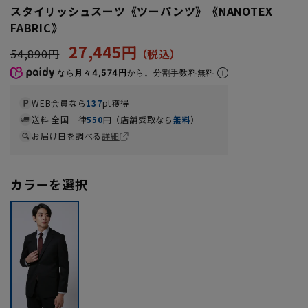
スタイリッシュスーツ《ツーパンツ》《NANOTEX
FABRIC》
27,445円
54,890円
なら
月々4,574円
から。分割手数料無料
WEB会員なら
137
pt獲得
送料 全国一律
550
円（店舗受取なら
無料
）
お届け日を調べる
詳細
カラーを選択