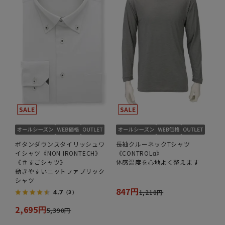
ボタンダウンスタイリッシュワ
長袖クルーネックTシャツ
イシャツ《NON IRONTECH》
《CONTROLα》
《＃すごシャツ》
体感温度を心地よく整えます
動きやすいニットファブリック
シャツ
847円
4.7
1,210円
（3）
2,695円
5,390円