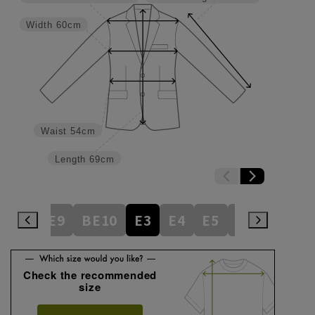
Width
60cm
Waist
54cm
Length
69cm
BE8
BE9
BE10
E3
E4
E5
E6
E7
E
Check the recommended
size