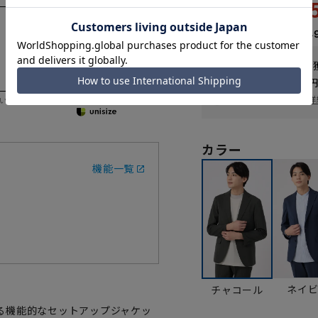
9,2
18,590円
なら
月々1,54
WEB会員なら
46
pt
送料 全国一律
550
お届け日を調べる
詳
いただく際の目安となります。
カラー
機能一覧
ネイ
チャコール
る機能的なセットアップジャケッ