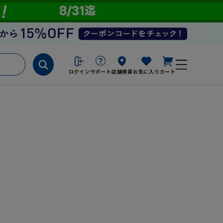
ログイン
サポート
店舗検索
お気に入り
カート