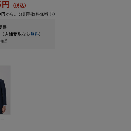
95円
9円
から。分割手数料無料
獲得
円（店舗受取なら
無料
）
細
ビー