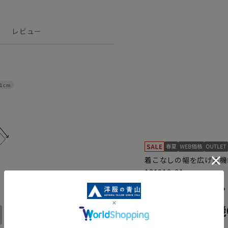
レビュー
1cm
着こなしの幅を広げる機
131212-31
スタイリッシ
ル》《乾燥機
ABL
3L
ABLL
AB3L