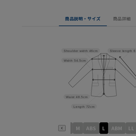
商品説明・サイズ
商品詳細
Shoulder width
46cm
Sleeve length
6
Width
54.5cm
Waist
48.5cm
Length
72cm
SS
S
ABSS
M
ABS
L
ABM
LL