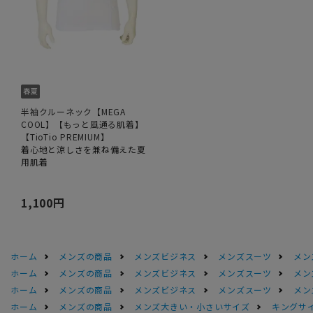
半袖クルーネック【MEGA
COOL】【もっと風通る肌着】
【TioTio PREMIUM】
着心地と涼しさを兼ね備えた夏
用肌着
1,100円
ホーム
メンズの商品
メンズビジネス
メンズスーツ
メン
ホーム
メンズの商品
メンズビジネス
メンズスーツ
メン
ホーム
メンズの商品
メンズビジネス
メンズスーツ
メン
ホーム
メンズの商品
メンズ大きい・小さいサイズ
キングサイ