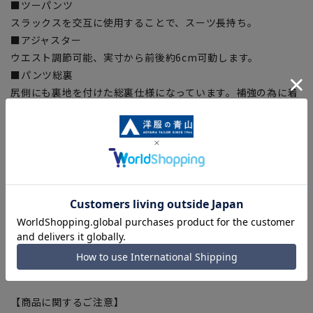
■ツーパンツ
スラックスを交互に使用することで、スーツ長持ち。
■アジャスター
ウエスト調節可能、実寸から前後約6cm可動します。
■パンツ総裏
尻側にも裏地を付けた総裏仕様になっています。補強の為に着
けていますが、透け防止にもなります。
■Plastics Smart
この商品はリサイクル原料を使用し、プラスチック・スマート
に賛同しています。
■ECOBLUE®(100%リサイクルポリエステル)
『ECOBLUE』はマテリアルリサイクルにより、ペットボトル
を繊維へと再生しています。当製品は裏地の糸の一部に
『ECOBLUE』を使用しています。
【シルエット】《ゆったり》 (当社比)
【商品に関するご注意】