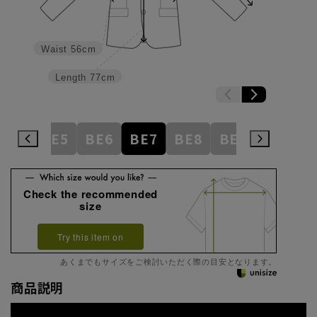
Waist
56cm
Length
77cm
BE4
BE5
BE6
BE7
BE8
BE9
BE10
Check the recommended
size
Try this item on
あくまでもサイズをご検討いただく際の目安となります。
商品説明