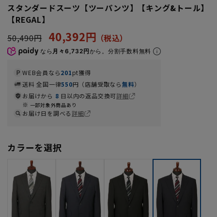
スタンダードスーツ【ツーパンツ】【キング&トール】
【REGAL】
40,392円
50,490円
なら
月々6,732円
から。分割手数料無料
WEB会員なら
201
pt獲得
送料 全国一律
550
円（店舗受取なら
無料
）
お届けから
8
日以内の返品交換可
詳細
一部対象外商品あり
お届け日を調べる
詳細
カラーを選択