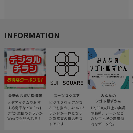
INFORMATION
最新のお買い得情報
スーツスクエア
みんなの
シゴト服ずかん
人気アイテムやおす
ビジネスウェアがな
すめ商品などの“おト
んでも揃う、4つのブ
12,000人以上の業界
ク“が満載のチラシが
ランドが一体となっ
や職種、シーンなど
Webでも見られる！
た新感覚の複合型ス
のシゴト服の着用傾
トアです
向をデータ化。