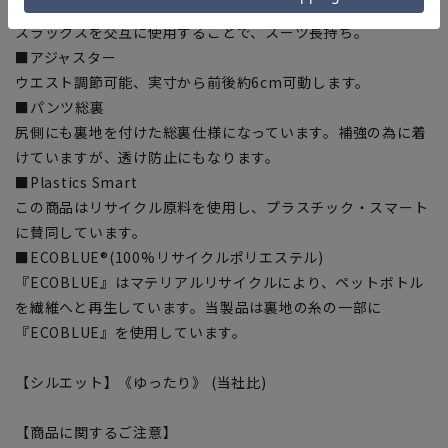
■ツーパンツ
スラックスを交互に使用することで、スーツ長持ち。
■アジャスター
ウエスト調節可能、実寸から前後約6cm可動します。
■パンツ総裏
尻側にも裏地を付けた総裏仕様になっています。補強の為に着
けていますが、透け防止にもなります。
■Plastics Smart
この商品はリサイクル原料を使用し、プラスチック・スマート
に賛同しています。
■ECOBLUE®(100%リサイクルポリエステル)
『ECOBLUE』はマテリアルリサイクルにより、ペットボトル
を繊維へと再生しています。当製品は裏地の糸の一部に
『ECOBLUE』を使用しています。
【シルエット】《ゆったり》 (当社比)
【商品に関するご注意】