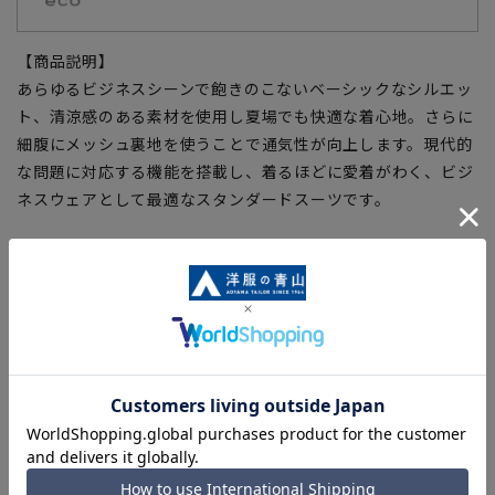
【商品説明】
あらゆるビジネスシーンで飽きのこないベーシックなシルエッ
ト、清涼感のある素材を使用し夏場でも快適な着心地。さらに
細腹にメッシュ裏地を使うことで通気性が向上します。現代的
な問題に対応する機能を搭載し、着るほどに愛着がわく、ビジ
ネスウェアとして最適なスタンダードスーツです。
【仕様・機能】
■ウォッシャブル
ご家庭で洗濯可能、洗濯機・シャワークリーンなど洗い方も選
べます。ジャケットのみパンツだけでの洗濯等、ちょっとした
汚れは部分洗いもOK。
■ストレッチ
快適な着心地をサポートする豊かな伸縮性。
■折り目スッキリ
生地特性により綺麗なプリーツラインをキープ