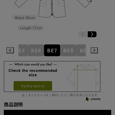
Waist
56cm
Length
77cm
BE4
BE5
BE6
BE7
BE8
BE9
BE10
Check the recommended
size
Try this item on
あくまでもサイズをご検討いただく際の目安となります。
商品説明