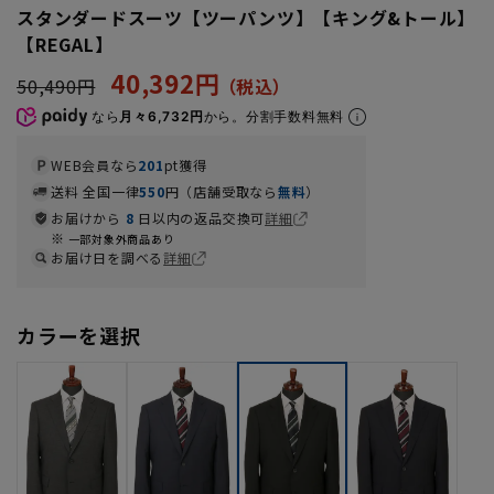
スタンダードスーツ【ツーパンツ】【キング&トール】
【REGAL】
40,392円
50,490円
なら
月々6,732円
から。分割手数料無料
WEB会員なら
201
pt獲得
送料 全国一律
550
円（店舗受取なら
無料
）
お届けから
8
日以内の返品交換可
詳細
一部対象外商品あり
お届け日を調べる
詳細
カラーを選択