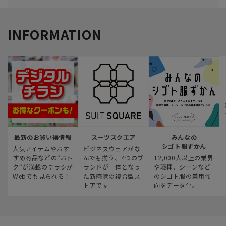
INFORMATION
最新のお買い得情報
スーツスクエア
みんなの
シゴト服ずかん
人気アイテムやおす
ビジネスウェアがな
すめ商品などの“おト
んでも揃う、4つのブ
12,000人以上の業界
ク“が満載のチラシが
ランドが一体となっ
や職種、シーンなど
Webでも見られる！
た新感覚の複合型ス
のシゴト服の着用傾
トアです
向をデータ化。