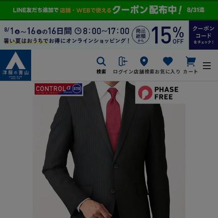
検索
ログイン
店舗検索
お気に入り
カート