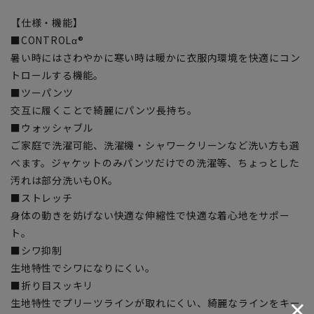
【仕様・機能】
■CONTROLα®
暑い時にはさわやかに寒い時は暖かに衣服内環境を快適にコン
トロールする機能。
■ツーパンツ
交互に履くことで綺麗にパンツ長持ち。
■ウォッシャブル
ご家庭で洗濯可能、洗濯機・シャワークリーンなど洗い方も選
べます。ジャケットのみパンツだけでの洗濯等、ちょっとした
汚れは部分洗いもOK。
■ストレッチ
身体の動きを妨げない快適な伸縮性で快適な着心地をサポー
ト。
■シワ抑制
生地特性でシワになりにくい。
■折り目スッキリ
生地特性でプリーツラインが取れにくい、綺麗なラインをキー