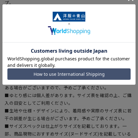
プ。
■Plastics Smart
この商品はリサイクル原料を使用し、プラスチック・スマート
に賛同しています。当製品は裏地の糸の一部にECOBLUE®を使
用しています。ECOBLUE®はマテリアルリサイクルにより、ペ
ットボトルを繊維へと再生しています。
【シルエット】《細め(スリム)》 (当社比)
【商品に関するご注意】
■商品画像はサンプルのため、色味やサイズ等の仕様に変更が
ある場合がございますので、予めご了承ください。
■ゆとり感には個人差があります。サイズ表を確認の上、ご購
入の目安としてご利用ください。
■生地や仕様・デザインにより、着用感や実際のサイズ表に若
干の誤差が生じる場合がございます。予めご了承ください。
■サイズスペックは仕上がりサイズを記載しております。一
部、商品現物におすすめサイズ(ヌードサイズ)を記載している