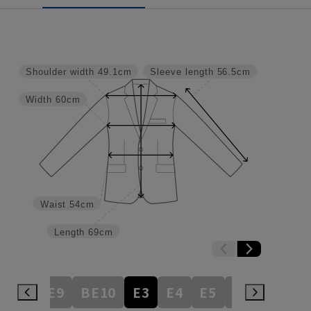
Shoulder width
49.1cm
Sleeve length
56.5cm
Width
60cm
Waist
54cm
Length
69cm
BE8
BE9
BE10
E3
E4
E5
E6
E7
E