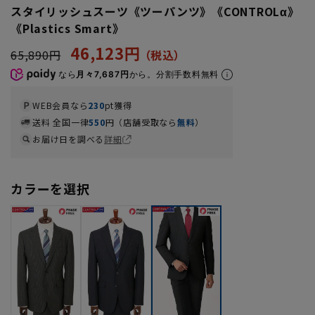
スタイリッシュスーツ《ツーパンツ》《CONTROLα》
《Plastics Smart》
46,123円
65,890円
なら
月々7,687円
から。分割手数料無料
WEB会員なら
230
pt獲得
送料 全国一律
550
円（店舗受取なら
無料
）
お届け日を調べる
詳細
カラーを選択