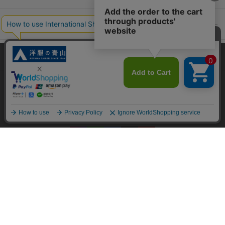
ポリシー・企業情報
オーダースーツなら SHITATE
当サイトでは、快適な閲覧体験とコンテンツ改善のためにCookieを使用
しています。閲覧を続けることで、Cookieの使用に同意したものとみな
します。詳細については
プライバシーポリシー
をご確認ください。
OFFICIAL SNS
同意して閉じる
Copyright © AOYAMA TRADING Co.,Ltd. All Rights Reserved