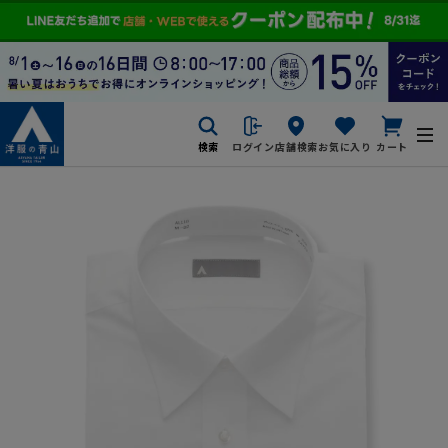
検索
ログイン
店舗検索
お気に入り
カート