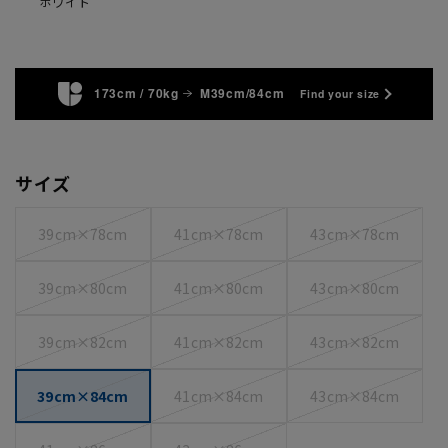
ホワイト
173cm / 70kg
M39cm/84cm
Find your size
サイズ
39cm×78cm
41cm×78cm
43cm×78cm
39cm×80cm
41cm×80cm
43cm×80cm
39cm×82cm
41cm×82cm
43cm×82cm
39cm×84cm
41cm×84cm
43cm×84cm