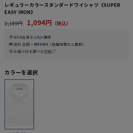
レギュラーカラースタンダードワイシャツ《SUPER
EASY IRON》
1,094円
2,189円
WEB会員なら
5
pt獲得
送料 全国一律
550
円（店舗受取なら
無料
）
お届け日を調べる
詳細
カラーを選択