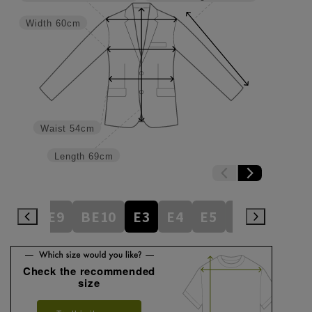
Width
60cm
Waist
54cm
Length
69cm
BE8
BE9
BE10
E3
E4
E5
E6
E7
E
Check the recommended
size