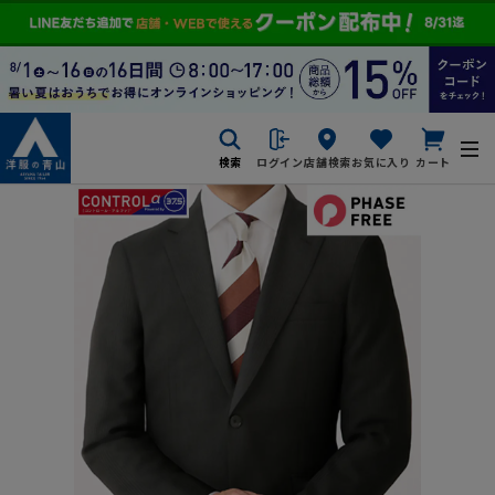
検索
ログイン
店舗検索
お気に入り
カート