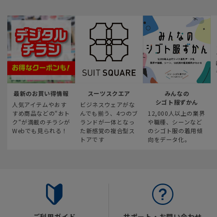
最新のお買い得情報
スーツスクエア
みんなの
シゴト服ずかん
人気アイテムやおす
ビジネスウェアがな
すめ商品などの“おト
んでも揃う、4つのブ
12,000人以上の業界
ク“が満載のチラシが
ランドが一体となっ
や職種、シーンなど
Webでも見られる！
た新感覚の複合型ス
のシゴト服の着用傾
トアです
向をデータ化。
ご利用ガイド
サポート・お問い合わせ