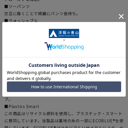
■ツーパンツ
交互に履くことで綺麗にパンツ長持ち。
■ウォッシャブル
ご家庭で洗濯可能、洗濯機・シャワークリーンなど洗い方も選
べます。ジャケットのみパンツだけでの洗濯等、ちょっとした
汚れは部分洗いもOK。
■ストレッチ
身体の動きを妨げない快適な伸縮性で快適な着心地をサポー
ト。
■シワ抑制
生地特性でシワになりにくい。
■折り目スッキリ
生地特性でプリーツラインが取れにくい、綺麗なラインをキー
プ。
■Plastics Smart
この商品はリサイクル原料を使用し、プラスチック・スマート
に賛同しています。当製品は裏地の糸の一部にECOBLUE®を使
用しています。ECOBLUE®はマテリアルリサイクルにより、ペ