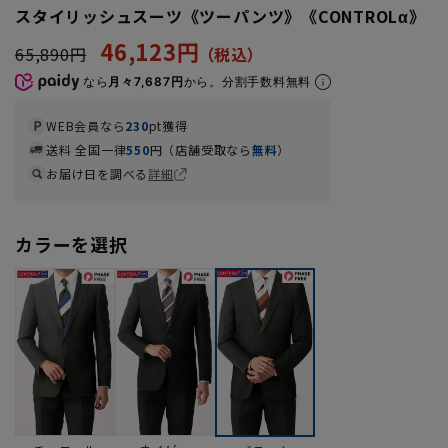
スタイリッシュスーツ《ツーパンツ》《CONTROLα》
46,123円
65,890円
なら
月々7,687円
から。分割手数料無料
WEB会員なら
230
pt獲得
送料 全国一律
550
円（店舗受取なら
無料
）
お届け日を調べる
詳細
カラーを選択