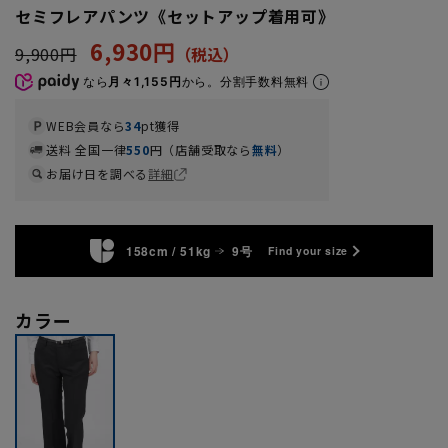
セミフレアパンツ《セットアップ着用可》
6,930円
9,900円
なら
月々1,155円
から。分割手数料無料
WEB会員なら
34
pt獲得
送料 全国一律
550
円（店舗受取なら
無料
）
お届け日を調べる
詳細
158cm / 51kg
9号
Find your size
カラー