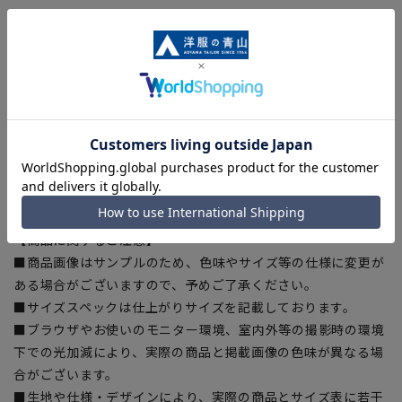
シワができにくく窮屈感を軽減させる伸縮性のある素材を使用
■股下補強ステッチ
股下部分に張り裂け軽減の補強ステッチを採用
■こちらの商品はご購入時またはご購入後の裾上げが必要な商
品となります。裾上げテープは当サイトでご購入いただけま
す。
裾上げテープ:
SUSOTAPE010
※こちらの商品は在庫切れの場合がございます。
【商品に関するご注意】
■商品画像はサンプルのため、色味やサイズ等の仕様に変更が
ある場合がございますので、予めご了承ください。
■サイズスペックは仕上がりサイズを記載しております。
■ブラウザやお使いのモニター環境、室内外等の撮影時の環境
下での光加減により、実際の商品と掲載画像の色味が異なる場
合がございます。
■生地や仕様・デザインにより、実際の商品とサイズ表に若干