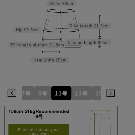
Waist
83cm
Rise length
21.5cm
Hip
99.5cm
Inseam length
89cm
Thickness of thigh
31.8cm
Hem width
25cm
5号
7号
9号
11号
13号
15号
17号
158cm 51kgRecommended
9号
Find out more on your
body type