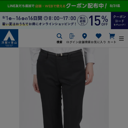
検索
ログイン
店舗検索
お気に入り
カート