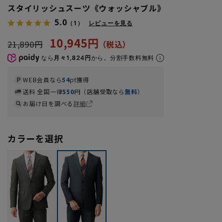
スタイリッシュスーツ《ウォッシャブル》
5.0
（1）
レビューを見る
10,945円
21,890円
なら
月々1,824円
から。分割手数料無料
WEB会員なら
54
pt獲得
送料 全国一律
550
円（店舗受取なら
無料
）
お届け日を調べる
詳細
カラーを選択