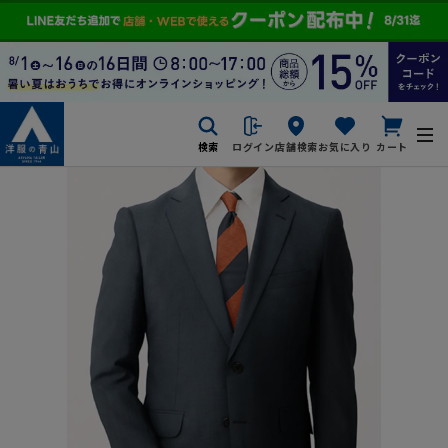
検索
ログイン
店舗検索
お気に入り
カート