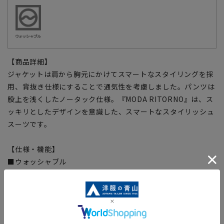
【商品詳細】
ジャケットは肩から胸元にかけてスマートなスタイリングを採
用、背抜き仕様にすることで通気性を考慮しました。パンツは
股上を浅くしたノータック仕様。『MODA RITORNO』は、ス
ッキリとしたデザインを意識した、スマートなスタイリッシュ
スーツです。
【仕様・機能】
■ウォッシャブル
洗濯機やシャワークリーンなど洗い方も選べます。ジャケット
のみパンツだけでの洗濯やちょっとした汚れは部分洗いも
OK。
■折り目スッキリ
生地特性により綺麗なプリーツラインをキープ