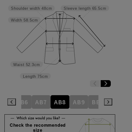
Shoulder width
48cm
Sleeve length
65.5cm
Width
58.5cm
Waist
52.3cm
Length
75cm
AB5
AB6
AB7
AB8
AB9
BE3
BE4
Check the recommended
size