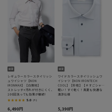
レギュラーカラースタイリッシ
ワイドカラースタイリッシュワ
ュワイシャツ【NON
イシャツ【NON IRONTECH
IRONMAX】【白無地】
COOL】【秒乾】【＃すごシャ
ストレッチ+汚れが付きにくく、
ツ】
軽い！すぐ乾く！真夏も快適な
100回洗っても効果が継続!
清涼仕様
5.0
（1）
6,490円
5,390円