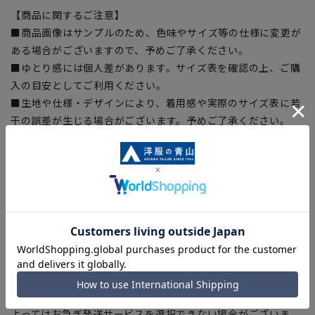
【商品に関するご注意】
■商品画像はサンプルのため、色味やサイズ等の仕様に変更が
ある場合がございますので、予めご了承ください。
■ゆとり感には個人差があります。サイズ表を確認の上、ご購
入の目安としてご利用ください。
■生地や仕様・デザインにより、着用感や実際のサイズ表に若
干の誤差が生じる場合がございます。予めご了承ください。
■サイズスペックは仕上がりサイズを記載しております。一
部、商品現物におすすめサイズ(ヌードサイズ)を記載している
商品もございます。
■ブラウザやお使いのモニター環境、また撮影時の室内外の光
加減により、実際の商品と掲載画像の色味が異なる場合がござ
います。
■店舗や各モールサイトと商品在庫を共有しております関係
上、ご注文いただいたタイミングにより欠品が発生し、ご注文
を完了できない場合がございます。予めご了承ください。
■お急ぎ発送のご注文につきましても、ご注文のタイミングに
よってはお急ぎ発送サービスを選択できない場合がございま