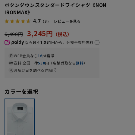
ボタンダウンスタンダードワイシャツ《NON
IRONMAX》
4.7
（3）
レビューを見る
3,245円
6,490円
なら
月々1,081円
から。分割手数料無料
WEB会員なら
16
pt獲得
送料 全国一律
550
円（店舗受取なら
無料
）
お届け日を調べる
詳細
カラーを選択