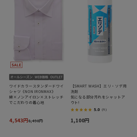
ワイドカラースタンダードワイ
【SMART WASH】エリ・ソデ用
シャツ《NON IRONMAX》
洗剤
綿×ノンアイロン×ストレッチ
気になる部分汚れをシャットア
でこだわりの着心地
ウト!
5.0
（1）
4,543円
1,100円
6,490円