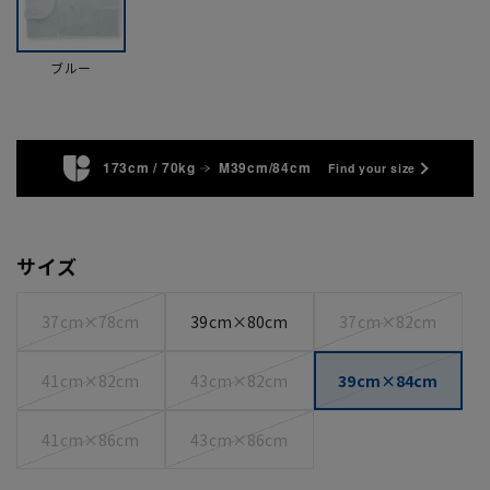
ブルー
173cm / 70kg
M39cm/84cm
Find your size
サイズ
37cm×78cm
39cm×80cm
37cm×82cm
41cm×82cm
43cm×82cm
39cm×84cm
41cm×86cm
43cm×86cm