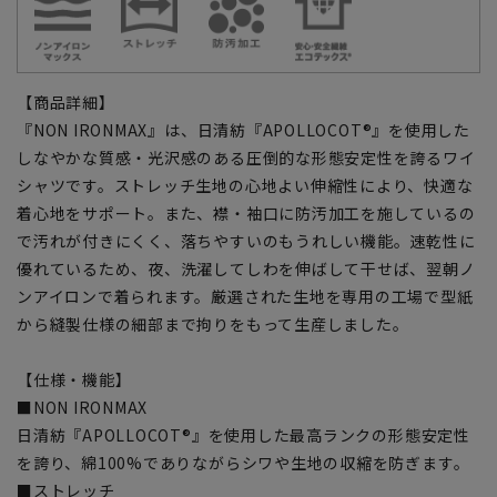
【商品詳細】
『NON IRONMAX』は、日清紡『APOLLOCOT®』を使用した
しなやかな質感・光沢感のある圧倒的な形態安定性を誇るワイ
シャツです。ストレッチ生地の心地よい伸縮性により、快適な
着心地をサポート。また、襟・袖口に防汚加工を施しているの
で汚れが付きにくく、落ちやすいのもうれしい機能。速乾性に
優れているため、夜、洗濯してしわを伸ばして干せば、翌朝ノ
ンアイロンで着られます。厳選された生地を専用の工場で型紙
から縫製仕様の細部まで拘りをもって生産しました。
【仕様・機能】
■NON IRONMAX
日清紡『APOLLOCOT®』を使用した最高ランクの形態安定性
を誇り、綿100%でありながらシワや生地の収縮を防ぎます。
■ストレッチ