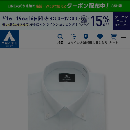
検索
ログイン
店舗検索
お気に入り
カート