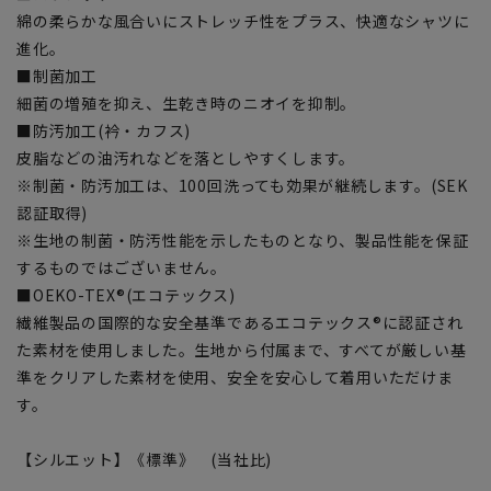
綿の柔らかな風合いにストレッチ性をプラス、快適なシャツに
進化。
■制菌加工
細菌の増殖を抑え、生乾き時のニオイを抑制。
■防汚加工(衿・カフス)
皮脂などの油汚れなどを落としやすくします。
※制菌・防汚加工は、100回洗っても効果が継続します。(SEK
認証取得)
※生地の制菌・防汚性能を示したものとなり、製品性能を保証
するものではございません。
■OEKO-TEX®(エコテックス)
繊維製品の国際的な安全基準であるエコテックス®に認証され
た素材を使用しました。生地から付属まで、すべてが厳しい基
準をクリアした素材を使用、安全を安心して着用いただけま
す。
【シルエット】《標準》 (当社比)