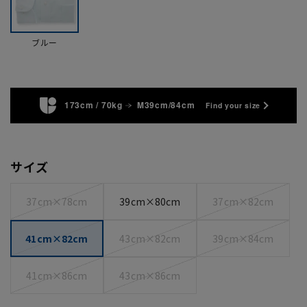
ブルー
173cm / 70kg
M39cm/84cm
Find your size
サイズ
37cm×78cm
39cm×80cm
37cm×82cm
41cm×82cm
43cm×82cm
39cm×84cm
41cm×86cm
43cm×86cm