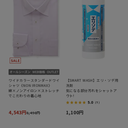
ワイドカラースタンダードワイ
【SMART WASH】エリ・ソデ用
シャツ《NON IRONMAX》
洗剤
綿×ノンアイロン×ストレッチ
気になる部分汚れをシャットア
でこだわりの着心地
ウト!
5.0
（1）
4,543円
1,100円
6,490円