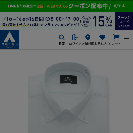
検索
ログイン
店舗検索
お気に入り
カート