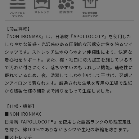
【商品詳細】
『NON IRONMAX』は、日清紡『APOLLOCOT®』を使用した
しなやかな質感・光沢感のある圧倒的な形態安定性を誇るワイ
シャツです。ストレッチ生地の心地よい伸縮性により、快適な
着心地をサポート。また、襟・袖口に防汚加工を施しているの
で汚れが付きにくく、落ちやすいのもうれしい機能。速乾性に
優れているため、夜、洗濯してしわを伸ばして干せば、翌朝ノ
ンアイロンで着られます。厳選された生地を専用の工場で型紙
から縫製仕様の細部まで拘りをもって生産しました。
【仕様・機能】
■NON IRONMAX
日清紡『APOLLOCOT®』を使用した最高ランクの形態安定性
を誇り、綿100%でありながらシワや生地の収縮を防ぎます。
■ストレッチ