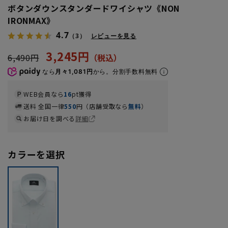
ボタンダウンスタンダードワイシャツ《NON
IRONMAX》
4.7
（3）
レビューを見る
3,245円
6,490円
なら
月々1,081円
から。分割手数料無料
WEB会員なら
16
pt獲得
送料 全国一律
550
円（店舗受取なら
無料
）
お届け日を調べる
詳細
カラーを選択