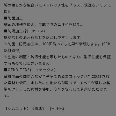
綿の柔らかな風合いにストレッチ性をプラス、快適なシャツに
進化。
■制菌加工
細菌の増殖を抑え、生乾き時のニオイを抑制。
■防汚加工(衿・カフス)
皮脂などの油汚れなどを落としやすくします。
※制菌・防汚加工は、100回洗っても効果が継続します。(SEK
認証取得)
※生地の制菌・防汚性能を示したものとなり、製品性能を保証
するものではございません。
■OEKO-TEX®(エコテックス)
繊維製品の国際的な安全基準であるエコテックス®に認証され
た素材を使用しました。生地から付属まで、すべてが厳しい基
準をクリアした素材を使用、安全を安心して着用いただけま
す。
【シルエット】《標準》 (当社比)