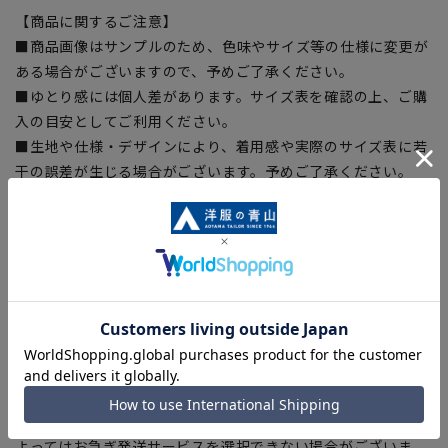
【商品に関するご注意】
■商品画像はサンプルのため、色味やサイズ等の仕様に変更が
ある場合がございますので、予めご了承ください。
■ゆとり感には個人差があります。サイズ表を確認の上、ご購
入の目安としてご利用ください。
■生地や仕様・デザインにより、着用感や実際のサイズ表に若
干の誤差が生じる場合がございます。予めご了承ください。
■サイズスペックは仕上がりサイズを記載しております。一
部、商品現物におすすめサイズ(ヌードサイズ)を記載している
商品もございます。
■ブラウザやお使いのモニター環境、また撮影時の室内外の光
加減により、実際の商品と掲載画像の色味が異なる場合がござ
います。
■店舗や各モールサイトと商品在庫を共有しております関係
上、ご注文いただいたタイミングにより欠品が発生し、ご注文
を完了できない場合がございます。予めご了承ください。
■お急ぎ発送のご注文につきましても、ご注文のタイミングに
よってはお急ぎ発送サービスを選択できない場合がございま