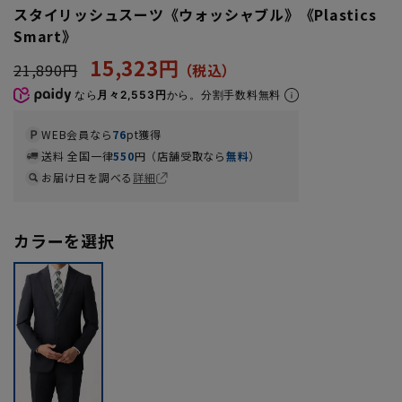
スタイリッシュスーツ《ウォッシャブル》《Plastics
Smart》
15,323円
21,890円
なら
月々2,553円
から。分割手数料無料
WEB会員なら
76
pt獲得
送料 全国一律
550
円（店舗受取なら
無料
）
お届け日を調べる
詳細
カラーを選択