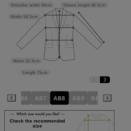
Shoulder width
48cm
Sleeve length
65.5cm
Width
58.5cm
Waist
52.3cm
Length
75cm
AB5
AB6
AB7
AB8
AB9
BE3
BE4
Check the recommended
size