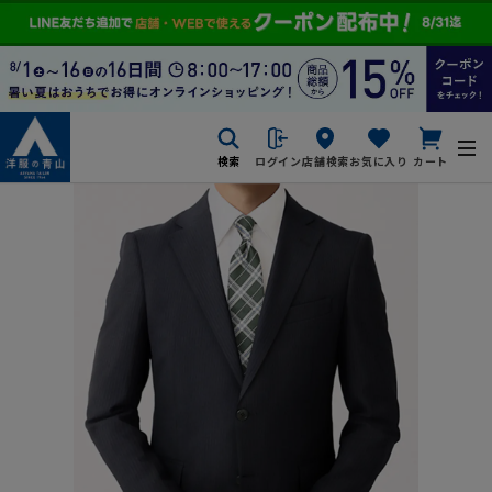
検索
ログイン
店舗検索
お気に入り
カート