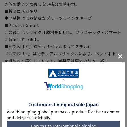
身体の動きを阻害しない抜群の着心地。
■折り目スッキリ
生地特性により綺麗なプリーツラインをキープ
■Plastics Smart
この商品はリサイクル原料を使用し、プラスチック・スマート
に賛同しています。
■ECOBLUE(100%リサイクルポリエステル)
『ECOBLUE』はマテリアルリサイクルにより、ペットボトル
を繊維へと再生しています。当製品は裏地の糸の一部に
『ECOBLUE』を使用しています。
【シルエット】《細め(スリム)》 (当社比)
【商品に関するご注意】
■商品画像はサンプルのため、色味やサイズ等の仕様に変更が
ある場合がございますので、予めご了承ください。
■ゆとり感には個人差があります。サイズ表を確認の上、ご購
入の目安としてご利用ください。