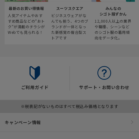
最新のお買い得情報
スーツスクエア
みんなの
シゴト服ずかん
人気アイテムやおす
ビジネスウェアがな
すめ商品などの“おト
んでも揃う、4つのブ
12,000人以上の業界
ク“が満載のチラシが
ランドが一体となっ
や職種、シーンなど
Webでも見られる！
た新感覚の複合型ス
のシゴト服の着用傾
トアです
向をデータ化。
ご利用ガイド
サポート・お問い合わせ
※税表記がないものはすべて税込み価格となります
キャンペーン情報