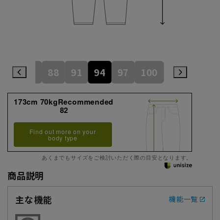
82
85
88
91
94
97
100
105
110
173cm 70kgRecommended
82
Find out more on your
body type
あくまでもサイズをご検討いただく際の目安となります。
商品説明
主な機能
機能一覧