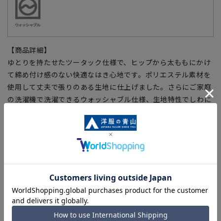
【商品詳細】
ゆとりを持たせたツータック仕様で、ヒップから太ももにかけ
て締め付け感のない快適なはき心地です。ポリエステル素材を
使用して丈夫で張りのある生地に仕上げました。さらにご家庭
の洗濯機で洗濯できるウォッシャブル仕様、生地特性でしわに
なりにくく、アイロン掛けも簡単。ビジネスはもちろん、普段
使いとしても幅広くコーディネートをお楽しみください。
【仕様・機能】
■ウォッシャブル
家庭用洗濯機で洗濯ネットに入れて洗っていただけます。
■シワ抑制
シワになりにくい形態安定性、アイロン掛けも簡単。