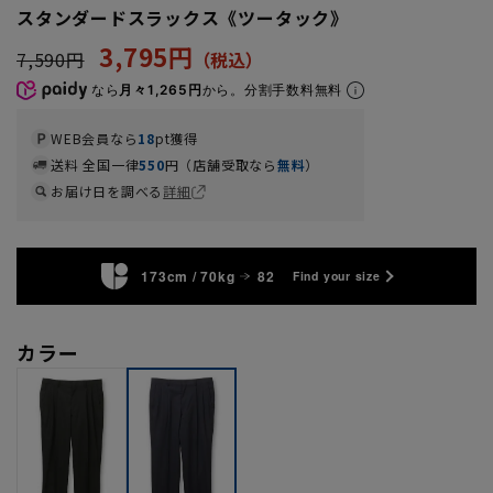
スタンダードスラックス《ツータック》
3,795円
7,590円
なら
月々1,265円
から。分割手数料無料
WEB会員なら
18
pt獲得
送料 全国一律
550
円（店舗受取なら
無料
）
お届け日を調べる
詳細
173cm / 70kg
82
Find your size
カラー