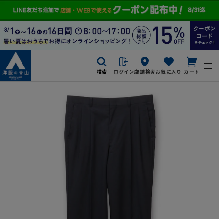
検索
ログイン
店舗検索
お気に入り
カート