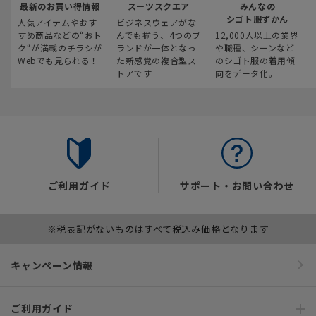
最新のお買い得情報
スーツスクエア
みんなの
シゴト服ずかん
人気アイテムやおす
ビジネスウェアがな
すめ商品などの“おト
んでも揃う、4つのブ
12,000人以上の業界
ク“が満載のチラシが
ランドが一体となっ
や職種、シーンなど
Webでも見られる！
た新感覚の複合型ス
のシゴト服の着用傾
トアです
向をデータ化。
ご利用ガイド
サポート・お問い合わせ
※税表記がないものはすべて税込み価格となります
キャンペーン情報
ご利用ガイド