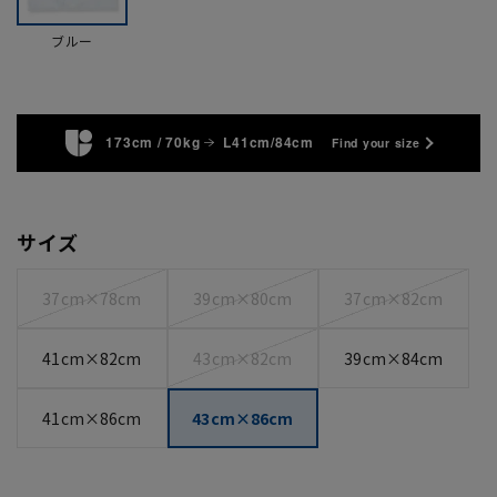
ブルー
173cm / 70kg
L41cm/84cm
Find your size
サイズ
37cm×78cm
39cm×80cm
37cm×82cm
41cm×82cm
43cm×82cm
39cm×84cm
41cm×86cm
43cm×86cm