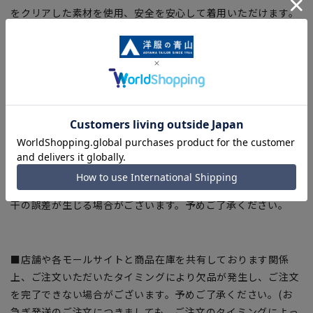
をクリアした素材を使用、安全を安心して着用いただけます。
【シルエット】《細め(スリム)》(当社比)
【商品に関するご注意】
■ゆとり感には個人差があります。サイズ表を確認の上、ご購
入の目安としてご利用ください。
■ブラウザやお使いのモニター環境、室内外等の撮影時の環境
下での光加減により、実際の商品と掲載画像の色味が異なる場
合がございます。
■生地や仕様・デザインにより、着用感や実際のサイズ表に若
干の誤差が生じる場合がございます。予めご了承ください。
■店舗や各モールサイトと商品在庫を共有しております関係
上、ご注文いただいたタイミングにより欠品が発生し、ご注文
を完了できない場合がございます。予めご了承ください。(お
急ぎ発送のご注文につきましても、ご注文のタイミングによっ