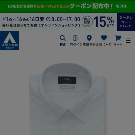
検索
ログイン
店舗検索
お気に入り
カート