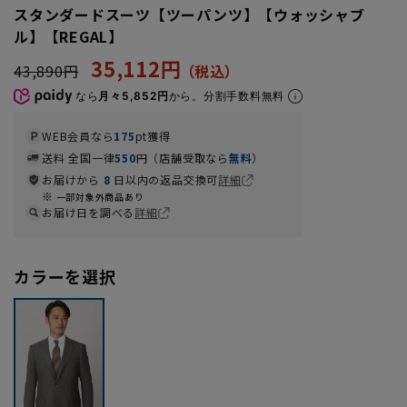
スタンダードスーツ【ツーパンツ】【ウォッシャブ
ル】【REGAL】
35,112円
43,890円
なら
月々5,852円
から。分割手数料無料
WEB会員なら
175
pt獲得
送料 全国一律
550
円（店舗受取なら
無料
）
お届けから
8
日以内の返品交換可
詳細
一部対象外商品あり
お届け日を調べる
詳細
カラーを選択