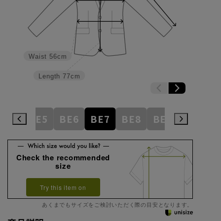
Waist
56cm
Length
77cm
BE4
BE5
BE6
BE7
BE8
BE9
BE10
Check the recommended
size
Try this item on
あくまでもサイズをご検討いただく際の目安となります。