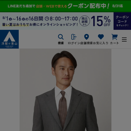
検索
ログイン
店舗検索
お気に入り
カート