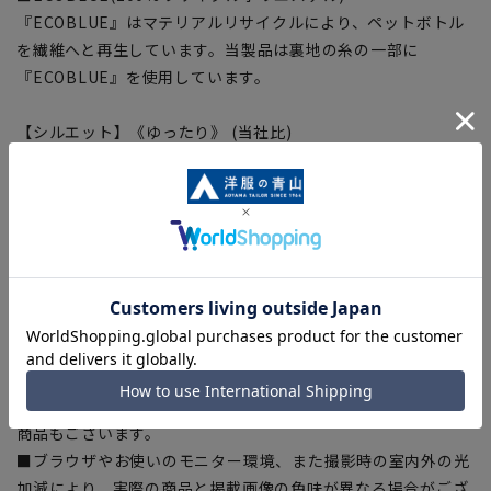
『ECOBLUE』はマテリアルリサイクルにより、ペットボトル
を繊維へと再生しています。当製品は裏地の糸の一部に
『ECOBLUE』を使用しています。
【シルエット】《ゆったり》 (当社比)
【商品に関するご注意】
■商品画像はサンプルのため、色味やサイズ等の仕様に変更が
ある場合がございますので、予めご了承ください。
■ゆとり感には個人差があります。サイズ表を確認の上、ご購
入の目安としてご利用ください。
■生地や仕様・デザインにより、着用感や実際のサイズ表に若
干の誤差が生じる場合がございます。予めご了承ください。
■サイズスペックは仕上がりサイズを記載しております。一
部、商品現物におすすめサイズ(ヌードサイズ)を記載している
商品もございます。
■ブラウザやお使いのモニター環境、また撮影時の室内外の光
加減により、実際の商品と掲載画像の色味が異なる場合がござ