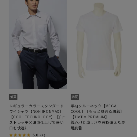
レギュラーカラースタンダード
半袖クルーネック【MEGA
ワイシャツ【NON IRONMAX】
COOL】【もっと風通る肌着】
【COOL TECHNOLOGY】【白
【TioTio PREMIUM】
無地】
ストレッチ×清涼仕上げで暑い
着心地と涼しさを兼ね備えた夏
日も快適に!
用肌着
5.0
（2）