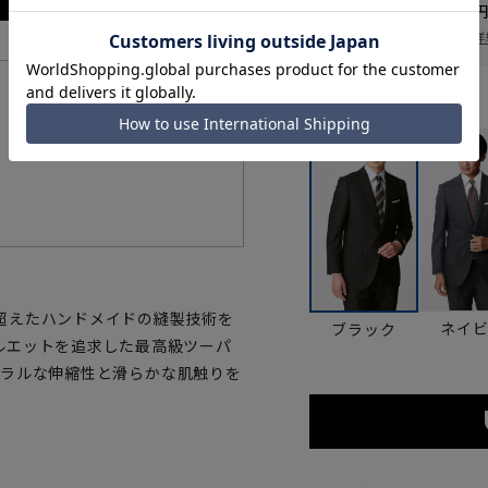
送料 全国一律
550
お届け日を調べる
詳
機能一覧
カラー
超えたハンドメイドの縫製技術を
ネイ
ブラック
ルエットを追求した最高級ツーパ
チュラルな伸縮性と滑らかな肌触りを