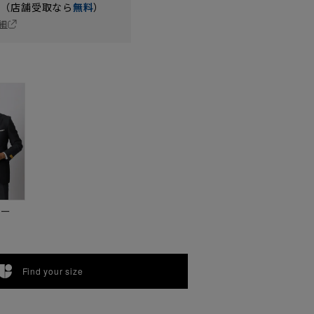
円（店舗受取なら
無料
）
細
ビー
Find your size