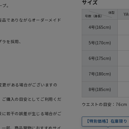
サイズ
ープ。
体型
Y
号数（身長）
製品でありながらオーダーメイド
4号(165cm)
プラを採用、
5号(170cm)
6号(175cm)
7号(180cm)
変更がある場合がございますの
8号(185cm)
、ご購入の目安としてご利用くだ
ウエストの目安：
76
cm
表に若干の誤差が生じる場合がご
【特別価格】在庫限り
。一部、商品現物におすすめサイ