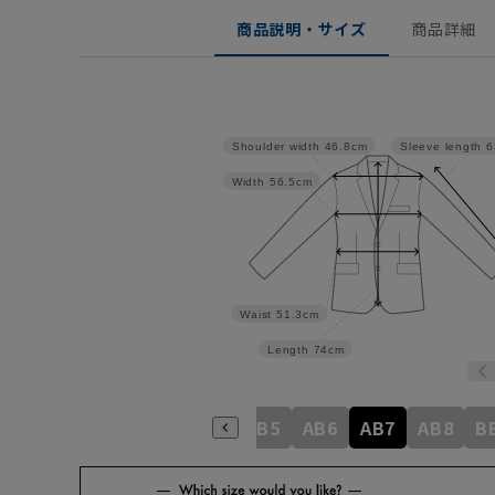
商品説明・サイズ
商品詳細
Shoulder width
46.8cm
Sleeve length
6
Width
56.5cm
Waist
51.3cm
Length
74cm
A6
A7
A8
AB3
AB4
AB5
AB6
AB7
AB8
B