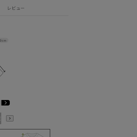
レビュー
3cm
E3
BE4
BE5
BE6
BE7
BE8
YA4
YA5
YA6