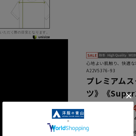
いただく際の目安となります。
心地よい肌触り、快適な
A22V5376-93
プレミアムス
ツ》《Super
43,
87,890円
なら
月々7,32
WEB会員なら
219
p