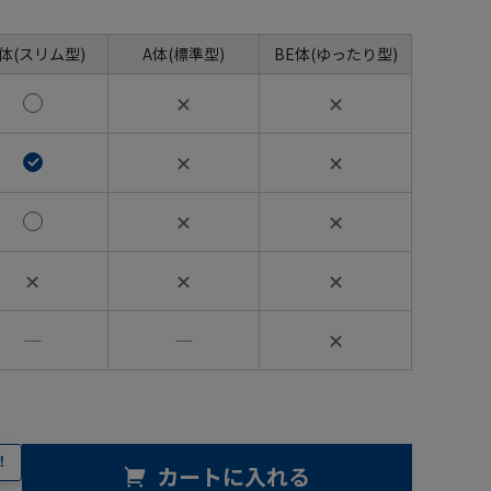
A体(スリム型)
A体(標準型)
BE体(ゆったり型)
✕
✕
✕
✕
✕
✕
✕
✕
✕
―
―
✕
！
カートに入れる