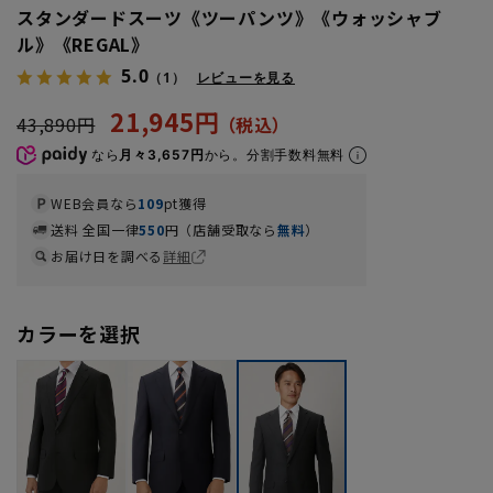
スタンダードスーツ《ツーパンツ》《ウォッシャブ
ル》《REGAL》
5.0
（1）
レビューを見る
21,945円
43,890円
なら
月々3,657円
から。分割手数料無料
WEB会員なら
109
pt獲得
送料 全国一律
550
円（店舗受取なら
無料
）
お届け日を調べる
詳細
カラーを選択