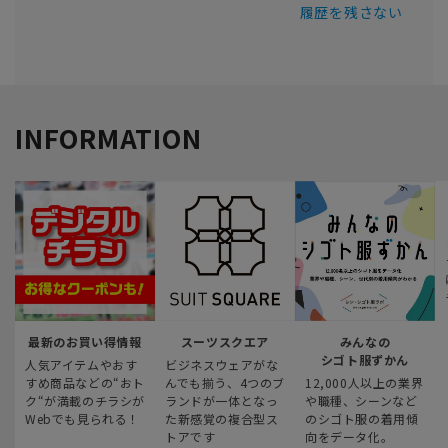
履歴を残さない
INFORMATION
最新のお買い得情報
スーツスクエア
みんなの
シゴト服ずかん
人気アイテムやおす
ビジネスウェアがな
すめ商品などの“おト
んでも揃う、4つのブ
12,000人以上の業界
ク“が満載のチラシが
ランドが一体となっ
や職種、シーンなど
Webでも見られる！
た新感覚の複合型ス
のシゴト服の着用傾
トアです
向をデータ化。