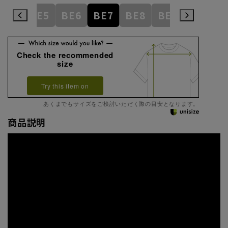
BE4
BE5
BE6
BE7
BE8
BE9
BE10
Check the recommended
size
Try this item on
あくまでもサイズをご検討いただく際の目安となります。
商品説明