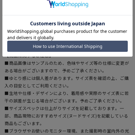
■ECOBLUE(100%リサイクルポリエステル)
『ECOBLUE』はマテリアルリサイクルにより、ペットボトル
を繊維へと再生しています。当製品は裏地の糸の一部に
『ECOBLUE』を使用しています。
【シルエット】《ゆったり》 (当社比)
【商品に関するご注意】
■商品画像はサンプルのため、色味やサイズ等の仕様に変更が
ある場合がございますので、予めご了承ください。
■ゆとり感には個人差があります。サイズ表を確認の上、ご購
入の目安としてご利用ください。
■生地や仕様・デザインにより、着用感や実際のサイズ表に若
干の誤差が生じる場合がございます。予めご了承ください。
■サイズスペックは仕上がりサイズを記載しております。一
部、商品現物におすすめサイズ(ヌードサイズ)を記載している
商品もございます。
■ブラウザやお使いのモニター環境、また撮影時の室内外の光