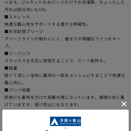
べます。ジャケットのみパンツだけでの洗濯等、ちょっとした
汚れは部分洗いもOK。
■ストレッチ
快適な着心地をサポートする豊かな伸縮性。
■形状記憶プリーツ
プリーツラインが取れにくく、裾までの綺麗なラインをキー
プ。
■ツーパンツ
スラックスを交互に使用することで、スーツ長持ち。
■軽量
軽くて涼しい生地に裏地の一部をメッシュにすることで快適な
着心地に。
■パンツ総裏
尻側にも裏地を付けた総裏仕様になっています。補強の為に着
けていますが、透け防止にもなります。
■Plastics Smart
この商品はリサイクル原料を使用し、プラスチック・スマート
に賛同しています。