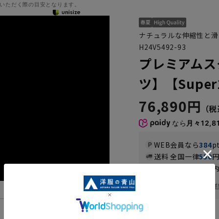
いただく際の目安となります。
ナチュラルな伸縮性と滑
H24V5492-93
プレミアムス
ツ】【Super
76,890円
なら
月々12,8
WEB会員なら
384
p
送料 全国一律
550
お届けから
8
日以内
一部対象外商品あり
お届け日を調べる
詳
機能一覧