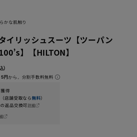
らかな肌触り
タイリッシュスーツ【ツーパン
100’s】【HILTON】
15円
から。分割手数料無料
t獲得
円（店舗受取なら
無料
）
の返品交換可
詳細
細