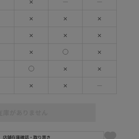
✕
―
―
✕
✕
✕
✕
✕
✕
✕
✕
✕
✕
✕
✕
―
在庫がありません