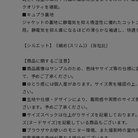
クオリティを堪能。
■キュプラ裏地
ジャケットの裏地に静電気を抑え吸湿性に優れたコット
用。静電気を抑え虜になるほどの滑らかな袖通し、快適
【シルエット】《細め(スリム)》 (当社比)
【商品に関するご注意】
■商品画像はサンプルのため、色味やサイズ等の仕様に
で、予めご了承ください。
■ゆとり感には個人差があります。サイズ表を確認の上
さい。
■生地や仕様・デザインにより、着用感や実際のサイズ
ざいます。予めご了承ください。
■サイズスペックは仕上がりサイズを記載しております
ズ(ヌードサイズ)を記載している商品もございます。
■ブラウザやお使いのモニター環境、また撮影時の室内
掲載画像の色味が異なる場合がございます。