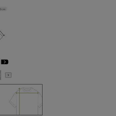
3cm
E3
BE4
BE5
BE6
BE7
BE8
YA4
YA5
YA6