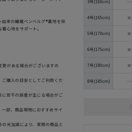
―
3号(160cm)
✕
4号(165cm)
ン由来の繊維ベンベルグ®裏地を採
な着心地をサポート。
✕
5号(170cm)
✕
6号(175cm)
✕
7号(180cm)
変更がある場合がございますの
―
、ご購入の目安としてご利用くだ
8号(185cm)
表に若干の誤差が生じる場合がご
。一部、商品現物におすすめサイ
外の光加減により、実際の商品と