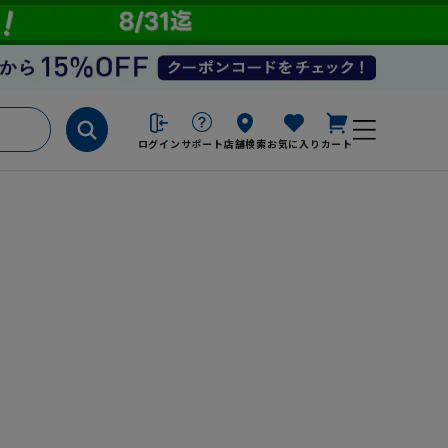
ログイン
サポート
店舗検索
お気に入り
カート