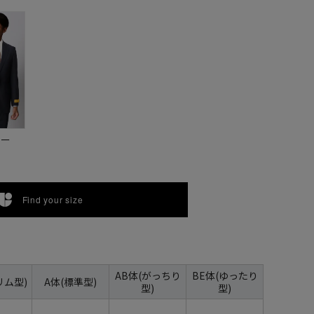
ビー
Find your size
AB体(がっちり
BE体(ゆったり
リム型)
A体(標準型)
型)
型)