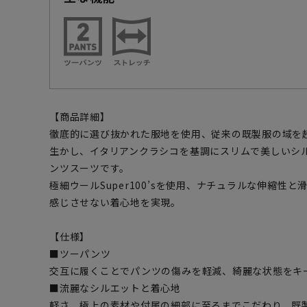
【商品詳細】
徹底的に選び抜かれた服地を使用、従来の既製服の域を
生かし、イタリアンクラシコを基調にスリムで美しいシ
ンツスーツです。
極細ウールSuper100’sを使用、ナチュラルな伸縮性
感じさせない着心地を実現。
【仕様】
■ツーパンツ
交互に履くことでパンツの傷みを軽減、綺麗な状態をキ
■流麗なシルエットと着心地
軽さ、極上の素材や付属の細部に至るまでこだわり、既