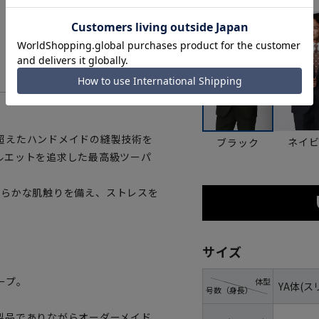
カラー
超えたハンドメイドの縫製技術を
ネイ
ブラック
ルエットを追求した最高級ツーパ
と滑らかな肌触りを備え、ストレスを
サイズ
ープ。
体型
YA体(ス
号数（身長）
製品でありながらオーダーメイド