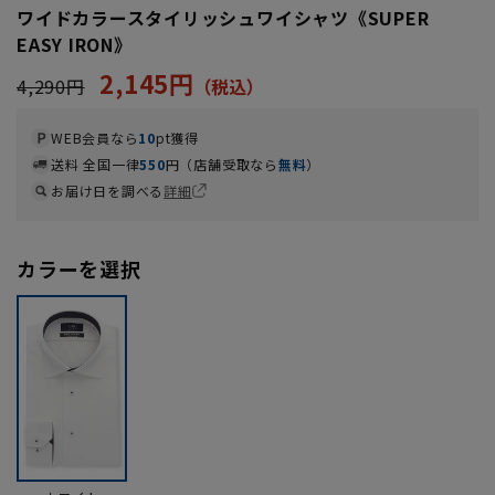
ワイドカラースタイリッシュワイシャツ《SUPER
EASY IRON》
2,145円
4,290円
WEB会員なら
10
pt獲得
送料 全国一律
550
円（店舗受取なら
無料
）
お届け日を調べる
詳細
カラーを選択