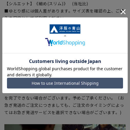
【シルエット】《細め(スリム)》 (当社比)
■ゆとり感には個人差があります。サイズ表を確認の上、ご購
入の目安としてご利用ください。
【商品に関するご注意】
■ブラウザやお使いのモニター環境、室内外等の撮影時の環境
下での光加減により、実際の商品と掲載画像の色味が異なる場
合がございます。
■平置き・メジャーでの採寸の為、素材や仕様等により実際の
商品とサイズ表に若干の誤差が生じる場合がございます。予め
ご了承ください。
■店舗や各モールサイトと商品在庫を共有しております関係
上、ご注文いただいたタイミングにより欠品が発生し、ご注文
を完了できない場合がございます。予めご了承ください。（お
急ぎ発送のご注文につきましても、ご注文のタイミングによっ
てはお急ぎ発送サービスを選択できない場合がございます。)