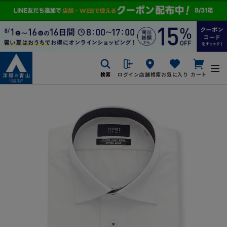
検索
ログイン
店舗検索
お気に入り
カート