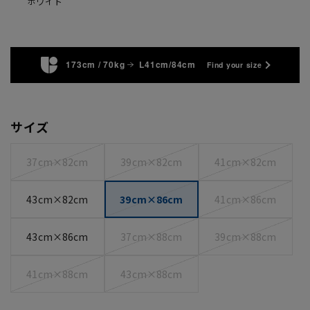
ホワイト
173cm / 70kg
L41cm/84cm
Find your size
サイズ
37cm×82cm
39cm×82cm
41cm×82cm
43cm×82cm
39cm×86cm
41cm×86cm
43cm×86cm
37cm×88cm
39cm×88cm
41cm×88cm
43cm×88cm