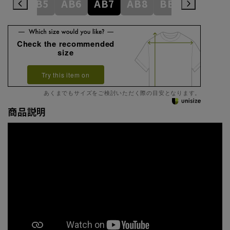
AB4
AB5
AB6
AB7
AB8
BE3
BE4
Check the recommended
size
Try this item on
あくまでもサイズをご検討いただく際の目安となります。
商品説明