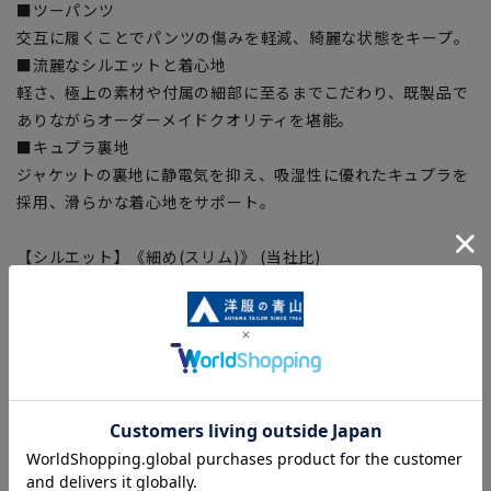
■ツーパンツ
交互に履くことでパンツの傷みを軽減、綺麗な状態をキープ。
■流麗なシルエットと着心地
軽さ、極上の素材や付属の細部に至るまでこだわり、既製品で
ありながらオーダーメイドクオリティを堪能。
■キュプラ裏地
ジャケットの裏地に静電気を抑え、吸湿性に優れたキュプラを
採用、滑らかな着心地をサポート。
【シルエット】《細め(スリム)》 (当社比)
【商品に関するご注意】
■商品画像はサンプルのため、色味やサイズ等の仕様に変更が
ある場合がございますので、予めご了承ください。
■ゆとり感には個人差があります。サイズ表を確認の上、ご購
入の目安としてご利用ください。
■生地や仕様・デザインにより、着用感や実際のサイズ表に若
干の誤差が生じる場合がございます。予めご了承ください。