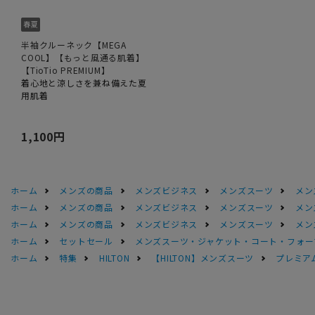
半袖クルーネック【MEGA
COOL】【もっと風通る肌着】
【TioTio PREMIUM】
着心地と涼しさを兼ね備えた夏
用肌着
1,100円
ホーム
メンズの商品
メンズビジネス
メンズスーツ
メン
ホーム
メンズの商品
メンズビジネス
メンズスーツ
メン
ホーム
メンズの商品
メンズビジネス
メンズスーツ
メン
ホーム
セットセール
メンズスーツ・ジャケット・コート・フォーマル
ホーム
特集
HILTON
【HILTON】メンズスーツ
プレミアム