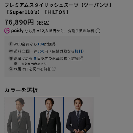
プレミアムスタイリッシュスーツ【ツーパンツ】
【Super110’s】【HILTON】
76,890円
なら
月々12,815円
から。分割手数料無料
WEB会員なら
384
pt獲得
送料 全国一律
550
円（店舗受取なら
無料
）
お届けから
8
日以内の返品交換可
詳細
一部対象外商品あり
お届け日を調べる
詳細
カラーを選択