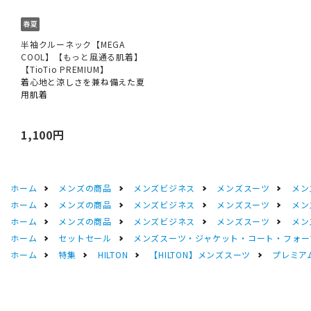
半袖クルーネック【MEGA
COOL】【もっと風通る肌着】
【TioTio PREMIUM】
着心地と涼しさを兼ね備えた夏
用肌着
1,100円
ホーム
メンズの商品
メンズビジネス
メンズスーツ
メン
ホーム
メンズの商品
メンズビジネス
メンズスーツ
メン
ホーム
メンズの商品
メンズビジネス
メンズスーツ
メン
ホーム
セットセール
メンズスーツ・ジャケット・コート・フォーマル
ホーム
特集
HILTON
【HILTON】メンズスーツ
プレミアム