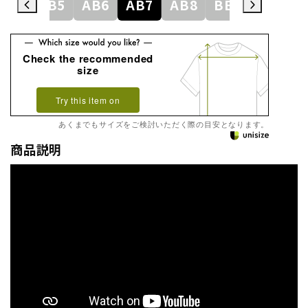
AB4
AB5
AB6
AB7
AB8
BE3
BE4
Check the recommended
size
Try this item on
あくまでもサイズをご検討いただく際の目安となります。
商品説明