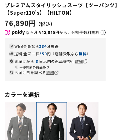
プレミアムスタイリッシュスーツ【ツーパンツ】
【Super110’s】【HILTON】
76,890円
なら
月々12,815円
から。分割手数料無料
WEB会員なら
384
pt獲得
送料 全国一律
550
円（店舗受取なら
無料
）
お届けから
8
日以内の返品交換可
詳細
一部対象外商品あり
お届け日を調べる
詳細
カラーを選択