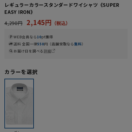
レギュラーカラースタンダードワイシャツ《SUPER
EASY IRON》
2,145円
4,290円
WEB会員なら
10
pt獲得
送料 全国一律
550
円（店舗受取なら
無料
）
お届け日を調べる
詳細
カラーを選択