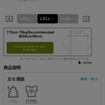
L41cm/84cm
L41cm/86cm
L41cm/88cm
LL43cm/82cm
LL43cm/86cm
173cm 70kgRecommended
M39cm/84cm
Find out more on your
body type
あくまでもサイズをご検討いただく際の目安となります。
商品説明
主な機能
機能一覧