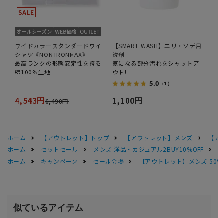
ワイドカラースタンダードワイ
【SMART WASH】エリ・ソデ用
シャツ《NON IRONMAX》
洗剤
最高ランクの形態安定性を誇る
気になる部分汚れをシャットア
綿100%生地
ウト!
5.0
（1）
4,543円
1,100円
6,490円
ホーム
【アウトレット】トップ
【アウトレット】メンズ
【
ホーム
セットセール
メンズ 洋品・カジュアル2BUY10%OFF
ホーム
キャンペーン
セール会場
【アウトレット】メンズ 50