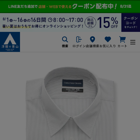
検索
ログイン
店舗検索
お気に入り
カート