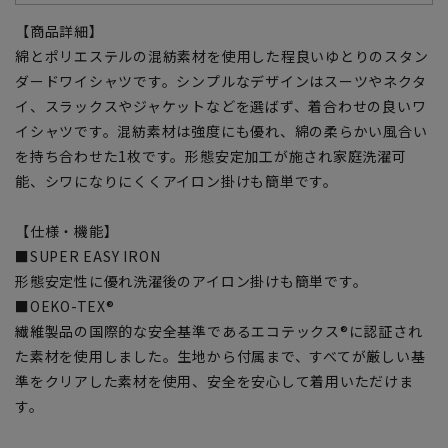
【商品詳細】
綿とポリエステルの混紡素材を使用した程良いゆとりのスタン
ダードワイシャツです。シンプルなデザインはスーツやネクタ
イ、スラックスやジャケットなどを選ばず、着合わせの良いワ
イシャツです。混紡素材は強度にも優れ、綿の柔らかい風合い
を持ち合わせた1枚です。形態安定加工が施され家庭洗濯可
能、シワになりにくくアイロン掛けも簡単です。
【仕様・機能】
■SUPER EASY IRON
形態安定性に優れ洗濯後のアイロン掛けも簡単です。
■OEKO-TEX®
繊維製品の国際的な安全基準であるエコテックス®に認証され
た素材を使用しました。生地から付属まで、すべてが厳しい基
準をクリアした素材を使用、安全を安心して着用いただけま
す。