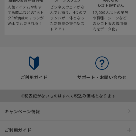
シゴト服ずかん
人気アイテムやおす
ビジネスウェアがな
すめ商品などの“おト
んでも揃う、4つのブ
12,000人以上の業界
ク“が満載のチラシが
ランドが一体となっ
や職種、シーンなど
Webでも見られる！
た新感覚の複合型ス
のシゴト服の着用傾
トアです
向をデータ化。
ご利用ガイド
サポート・お問い合わせ
※税表記がないものはすべて税込み価格となります
キャンペーン情報
ご利用ガイド