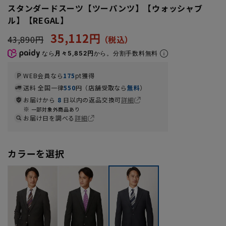
スタンダードスーツ【ツーパンツ】【ウォッシャブ
ル】【REGAL】
35,112円
43,890円
なら
月々5,852円
から。分割手数料無料
WEB会員なら
175
pt獲得
送料 全国一律
550
円（店舗受取なら
無料
）
お届けから
8
日以内の返品交換可
詳細
一部対象外商品あり
お届け日を調べる
詳細
カラーを選択