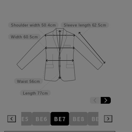
Shoulder width
50.4cm
Sleeve length
62.5cm
Width
60.5cm
Waist
56cm
Length
77cm
BE4
BE5
BE6
BE7
BE8
BE9
BE10