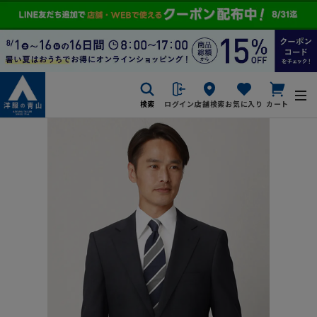
検索
ログイン
店舗検索
お気に入り
カート