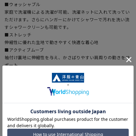
■ウォッシャブル
家庭で洗濯機による洗濯が可能、洗濯ネットに入れて洗ってい
ただけます。さらにハンガーにかけてシャワーで汚れを洗い流
すシャワークリーンも可能です。
■ストレッチ
伸縮性に優れた生地で動きやすく快適な着心地
■アクティブムーブ
袖付け裏地に伸縮性を与え、かさばりやすい肩周りの動きをサ
ポート。
■形状記憶プリーツ
プリーツラインが取れにくく、裾までの綺麗なラインをキー
プ。
■Plastics Smart
この商品はリサイクル原料を使用し、プラスチック・スマート
に賛同しています。
■ECOBLUE(100%リサイクルポリエステル)
『ECOBLUE』はマテリアルリサイクルにより、ペットボトル
を繊維へと再生しています。当製品は裏地の糸の一部に