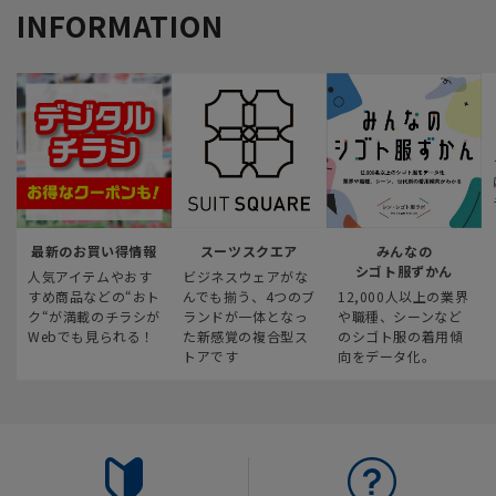
INFORMATION
最新のお買い得情報
スーツスクエア
みんなの
シゴト服ずかん
人気アイテムやおす
ビジネスウェアがな
すめ商品などの“おト
んでも揃う、4つのブ
12,000人以上の業界
ク“が満載のチラシが
ランドが一体となっ
や職種、シーンなど
Webでも見られる！
た新感覚の複合型ス
のシゴト服の着用傾
トアです
向をデータ化。