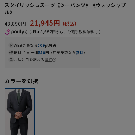
スタイリッシュスーツ《ツーパンツ》《ウォッシャブ
ル》
21,945円
43,890円
なら
月々3,657円
から。分割手数料無料
WEB会員なら
109
pt獲得
送料 全国一律
550
円（店舗受取なら
無料
）
お届け日を調べる
詳細
カラーを選択