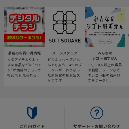
最新のお買い得情報
スーツスクエア
みんなの
シゴト服ずかん
人気アイテムやおす
ビジネスウェアがな
すめ商品などの“おト
んでも揃う、4つのブ
12,000人以上の業界
ク“が満載のチラシが
ランドが一体となっ
や職種、シーンなど
Webでも見られる！
た新感覚の複合型ス
のシゴト服の着用傾
トアです
向をデータ化。
ご利用ガイド
サポート・お問い合わせ