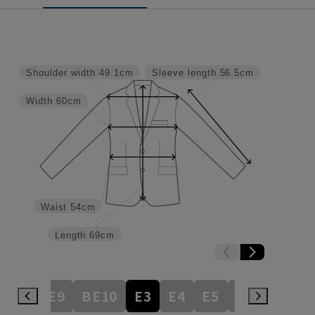
Shoulder width
49.1cm
Sleeve length
56.5cm
Width
60cm
Waist
54cm
Length
69cm
BE8
BE9
BE10
E3
E4
E5
E6
E7
E