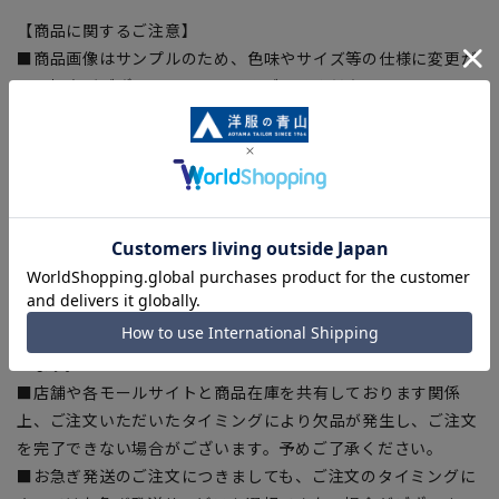
【商品に関するご注意】
■商品画像はサンプルのため、色味やサイズ等の仕様に変更が
ある場合がございますので、予めご了承ください。
■ゆとり感には個人差があります。サイズ表を確認の上、ご購
入の目安としてご利用ください。
■生地や仕様・デザインにより、着用感や実際のサイズ表に若
干の誤差が生じる場合がございます。予めご了承ください。
■サイズスペックは仕上がりサイズを記載しております。一
部、商品現物におすすめサイズ(ヌードサイズ)を記載している
商品もございます。
■ブラウザやお使いのモニター環境、また撮影時の室内外の光
加減により、実際の商品と掲載画像の色味が異なる場合がござ
います。
■店舗や各モールサイトと商品在庫を共有しております関係
上、ご注文いただいたタイミングにより欠品が発生し、ご注文
を完了できない場合がございます。予めご了承ください。
■お急ぎ発送のご注文につきましても、ご注文のタイミングに