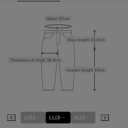
Waist
87cm
Rise length
23.5cm
Thickness of thigh
35.4cm
Inseam length
93cm
M(79cm)
L(82cm)
LL(85cm)
3L(88cm)
4L(91cm)