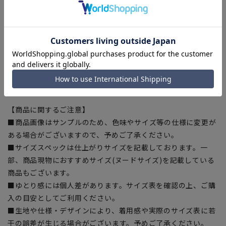
シワになりにくい形態安定性、アイロン掛けも簡単。
■こちらの商品はご購入時またはご購入後の裾上げが必要な商
品となります。裾上げテープは当サイトでご購入いただけま
す。
裾上げテープ:
SUSOTAPE010
※こちらの商品は在庫切れの場合がございます。
【商品に関するご注意】
■商品画像はサンプルのため、色味やサイズ等の仕様に変更が
ある場合がございますので、予めご了承ください。
■サイズスペックは仕上がりサイズを記載しております。一
部、商品現物におすすめサイズ(ヌードサイズ)を記載している
商品もございます。
■ゆとり感には個人差があります。サイズ表を確認の上、ご購
入の目安としてご利用ください。
■生地や仕様・デザインにより、着用感や実際のサイズ表に若
干の誤差が生じる場合がございます。予めご了承ください。