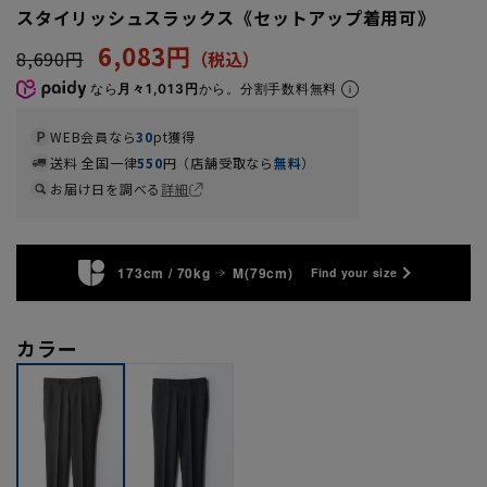
スタイリッシュスラックス《セットアップ着用可》
6,083円
8,690円
なら
月々1,013円
から。分割手数料無料
WEB会員なら
30
pt獲得
送料 全国一律
550
円（店舗受取なら
無料
）
お届け日を調べる
詳細
173cm / 70kg
M(79cm)
Find your size
カラー