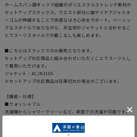
ホームスパン調オックス組織のポリエステルストレッチ素材の
セットアップスラックス。ウエスト部分に脇サイドアジャスタ
ーゴムが伸縮することで快適なはき心地をサポート。ベーシッ
クなスタイルでありながら、共生地のジャケットと合わせるこ
とでスーツスタイルでの着こなしも楽しめます。
■こちらはスラックスのみ販売となります。
セットアップ対応商品と組み合わせいただくことでスーツとし
て着用いただけます。
ジャケット：ACJK3105
※セットアップ対応商品は在庫切れの場合がございます。
【機能・仕様】
■ウォッシャブル
洗濯機からシャワークリーンなど、家庭での洗濯が可能です。
■ストレッチ
動きやすく、窮屈感の無いストレッチ生地
■防シワ