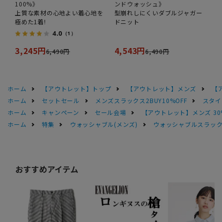
100%》
ンドウォッシュ》
上質な素材の心地よい着心地を
型崩れしにくいダブルジャガー
極めた1着!
ドニット
4.0
（1）
3,245円
4,543円
6,490円
6,490円
ホーム
【アウトレット】トップ
【アウトレット】メンズ
【
ホーム
セットセール
メンズスラックス2BUY10%OFF
スタイ
ホーム
キャンペーン
セール会場
【アウトレット】メンズ 30
ホーム
特集
ウォッシャブル(メンズ)
ウォッシャブルスラック