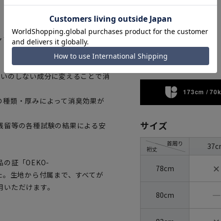
ャツ。進化した合繊素材ならでは
ブルー
匂いのしない成分に変えることで消
173cm / 70
の種類・厚みによって消臭効果が
サイズ
残留等の各種試験の結果による安
首周り
37c
裄丈
の証「OEKO-
✕
78cm
ました。生地から付属まで、すべてが
用いただけます。
―
80cm