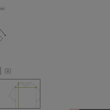
4cm
5L49cm/84cm
5L49cm/88cm
S(37cm)
M(39cm)
L(41cm)
LL(43cm)