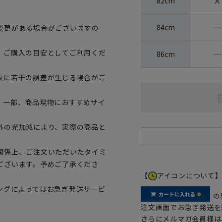
✕
82cm
―
84cm
変更がある場合がございますの
―
、ご購入の目安としてご利用くだ
86cm
表に若干の誤差が生じる場合がご
。一部、商品現物におすすめサイ
外の光加減により、実際の商品と
関係上、ご注文いただいたタイミ
ございます。予めご了承くださ
【
アイコンについて
ングによってはお急ぎ発送サービ
の
注文画面でお急ぎ発送を
さらにメルマガ会員様は