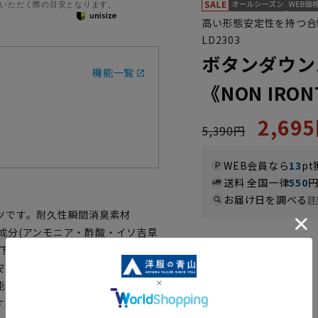
いただく際の目安となります。
高い形態安定性を持つ合
LD2303
ボタンダウン
機能一覧
《NON IRON
2,69
5,390円
WEB会員なら
13
pt
送料 全国一律
550
お届け日を調べる
詳
ツです。耐久性瞬間消臭素材
る成分(アンモニア・酢酸・イソ吉草
カラー
低下はほとんどなく消臭機能を維
安定加工シャツのため、ご家庭で
能で着心地よく、スッキリ見える
すすめです。