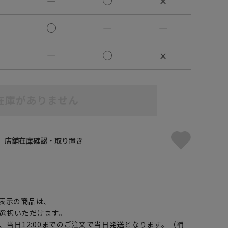
―
✕
―
―
―
✕
在庫がありません
】
表示の商品は、
選択いただけます。
、当日12:00までのご注文で当日発送となります。（補