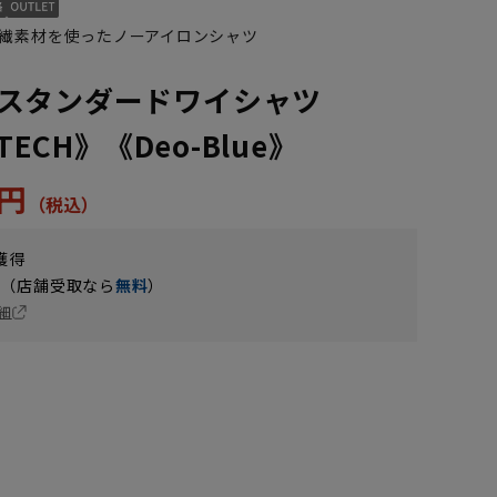
繊素材を使ったノーアイロンシャツ
スタンダードワイシャツ
TECH》《Deo-Blue》
5円
獲得
円（店舗受取なら
無料
）
細