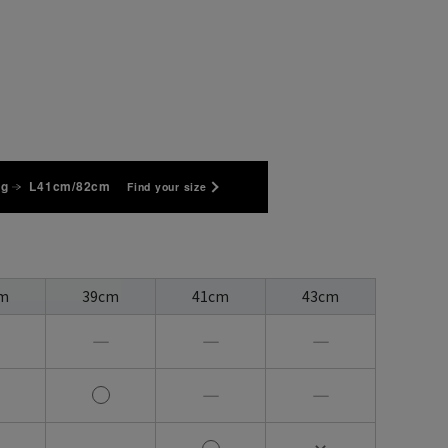
kg
L41cm/82cm
Find your size
m
39cm
41cm
43cm
―
―
―
―
―