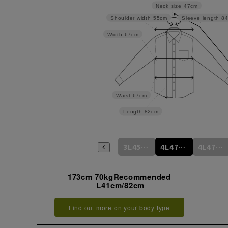
Neck size
47cm
Shoulder width
55cm
Sleeve length
8
Width
67cm
Waist
67cm
Length
82cm
LL43cm/82cm
LL43cm/86cm
3L45cm/84cm
3L45cm/88cm
4L47cm/84cm
4L47cm/88cm
173cm 70kgRecommended
L41cm/82cm
Find out more on your body type