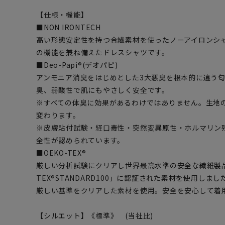
【仕様・機能】
■NON IRONTECH
高い形態安定性を持つ合繊素材を使ったノーアイロンシ
の機能を兼ね備えたドレスシャツです。
■Deo-Papi®(デオパピ)
アンモニア消臭をはじめとした3大悪臭を根本的に違う
臭、弱酸性で肌にもやさしく安全です。
※すべての体臭に効果があるわけではありません。生地
変わります。
※皮膚貼付試験・経口毒性・突然変異原性・ホルマリン
全性が認められています。
■OEKO-TEX®
厳しい分析試験にクリアし世界最高水準の安全な繊維製品
TEX®STANDARD100」に認証された素材を使用し
厳しい基準をクリアした素材を使用。安全を安心して着
【シルエット】《標準》 (当社比)