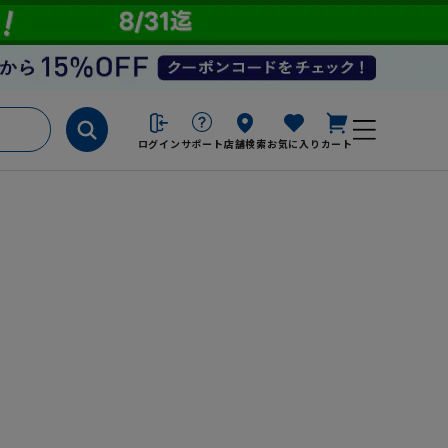
ログイン
サポート
店舗検索
お気に入り
カート