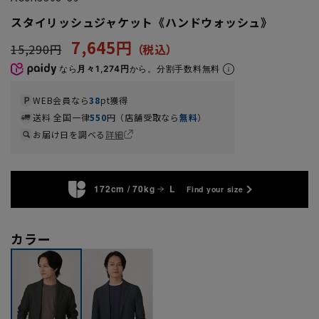
スタイリッシュジャケット《ハンドウォッシュ》
7,645円
15,290円
なら
月々1,274円
から。分割手数料無料
WEB会員なら
38
pt獲得
送料 全国一律
550
円（店舗受取なら
無料
）
お届け日を調べる
詳細
172cm / 70kg
L
Find your size
カラー