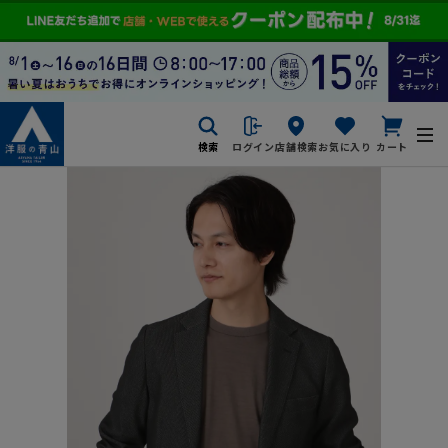
検索
ログイン
店舗検索
お気に入り
カート