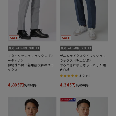
スタイリッシュスラックス《ノ
デニムライクスタイリッシュス
ータック》
ラックス《裾上げ済》
伸縮性の良い着用感抜群のスラ
やみつきになるさらっとした履
ックス
き心地
5.0
（1）
4,895円
4,345円
9,790円
8,690円