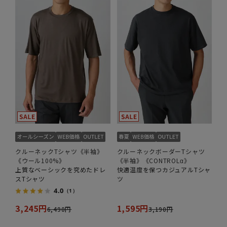
クルーネックTシャツ《半袖》
クルーネックボーダーTシャツ
《ウール100%》
《半袖》《CONTROLα》
上質なベーシックを究めたドレ
快適温度を保つカジュアルTシャ
スTシャツ
ツ
4.0
（1）
3,245円
1,595円
6,490円
3,190円