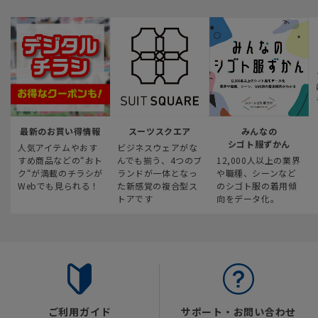
最新のお買い得情報
スーツスクエア
みんなの
シゴト服ずかん
人気アイテムやおす
ビジネスウェアがな
すめ商品などの“おト
んでも揃う、4つのブ
12,000人以上の業界
ク“が満載のチラシが
ランドが一体となっ
や職種、シーンなど
Webでも見られる！
た新感覚の複合型ス
のシゴト服の着用傾
トアです
向をデータ化。
ご利用ガイド
サポート・お問い合わせ