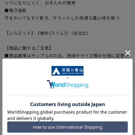
シワになりにくく、お手入れが簡単
■吸汗速乾
汗をかいてもすぐ乾き、サラッとした快適な着心地を保つ
【シルエット】《細め(スリム)》 (当社比)
【商品に関するご注意】
■商品画像はサンプルのため、色味やサイズ等の仕様に変更が
ある場合がございますので、予めご了承ください。
■サイズスペックは仕上がりサイズを記載しております。
■ブラウザやお使いのモニター環境、また撮影時の室内外の光
加減により、実際の商品と掲載画像の色味が異なる場合がござ
います。
■生地や仕様・デザインにより、着用感や実際のサイズ表に若
干の誤差が生じる場合がございます。予めご了承ください。
■店舗や各モールサイトと商品在庫を共有しております関係
上、ご注文いただいたタイミングにより欠品が発生し、ご注文
を完了できない場合がございます。予めご了承ください。