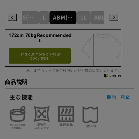
M
ABS(WideS)
L
ABM(WideM)
LL
ABL(WideL)
ABLL(Wide
172cm 70kgRecommended
L
Find out more on your
body type
あくまでもサイズをご検討いただく際の目安となります。
商品説明
主な機能
機能一覧