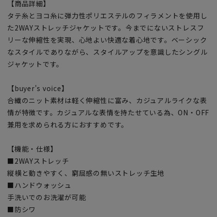
【商品詳細】
タテ糸とヨコ糸に弾力性ポリエステルのフィラメントを使用し
た2WAYストレッチジャケットです。今までにないストレスフ
リーな伸縮性を実現、心地よい快適な着心地です。ベーシック
なスタイルでありながら、スタイルアップを意識したシングル
ジャケットです。
【buyer's voice】
合繊のニット素材は軽く伸縮性に富み、カジュアルライクな表
情が特徴です。カジュアルな表情を持たせている為、ON・OFF
兼用を求められる方におすすめです。
【機能・仕様】
■2WAYストレッチ
縦横と動きやすく、窮屈感の無いストレッチ生地
■ハンドウォッシュ
手洗いでのお洗濯が可能
■防シワ