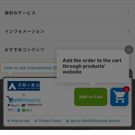
便利なサービス
インフォメーション
おすすめコンテンツ
ポリシー・企業情報
オーダースーツなら SHITATE
当サイトでは、快適な閲覧体験とコンテンツ改善のためにCookieを使用
しています。閲覧を続けることで、Cookieの使用に同意したものとみな
します。詳細については
プライバシーポリシー
をご確認ください。
OFFICIAL SNS
同意して閉じる