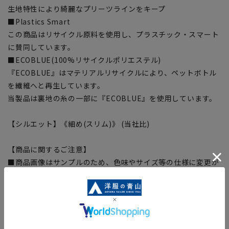
生地特性により綺麗なプリーツラインをキープ
■Plastics Smart
この商品はリサイクル原料を使用し、プラスチック・スマート
に賛同しています。
■ECOBLUE(100%リサイクルポリエステル)
『ECOBLUE』はマテリアルリサイクルにより、ペットボトル
を繊維へと再生しています。
当製品は裏地の糸の一部に『ECOBLUE』を使用しています。
【シルエット】《細め(スリム)》 (当社比)
【商品に関するご注意】
■商品画像はサンプルのため、色味やサイズ等の仕様に変更が
ある場合がございますので、予めご了承ください。
■ゆとり感には個人差があります。サイズ表を確認の上、ご購
入の目安としてご利用ください。
■生地や仕様・デザインにより、着用感や実際のサイズ表に若
干の誤差が生じる場合がございます。予めご了承ください。