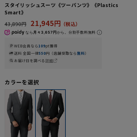
スタイリッシュスーツ《ツーパンツ》《Plastics
Smart》
21,945円
43,890円
なら
月々3,657円
から。分割手数料無料
WEB会員なら
109
pt獲得
送料 全国一律
550
円（店舗受取なら
無料
）
お届け日を調べる
詳細
カラーを選択