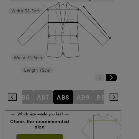
Width
58.5cm
Waist
52.3cm
Length
75cm
AB5
AB6
AB7
AB8
AB9
BE3
BE4
Check the recommended
size