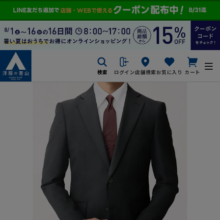
検索
ログイン
店舗検索
お気に入り
カート