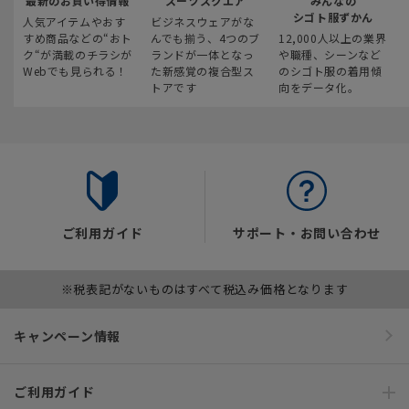
最新のお買い得情報
スーツスクエア
みんなの
シゴト服ずかん
人気アイテムやおす
ビジネスウェアがな
すめ商品などの“おト
んでも揃う、4つのブ
12,000人以上の業界
ク“が満載のチラシが
ランドが一体となっ
や職種、シーンなど
Webでも見られる！
た新感覚の複合型ス
のシゴト服の着用傾
トアです
向をデータ化。
ご利用ガイド
サポート・お問い合わせ
※税表記がないものはすべて税込み価格となります
キャンペーン情報
ご利用ガイド