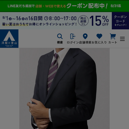
検索
ログイン
店舗検索
お気に入り
カート