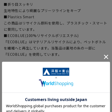
■折り目スッキリ
生地特性により綺麗なプリーツラインをキープ
■Plastics Smart
この商品はリサイクル原料を使用し、プラスチック・スマート
に賛同しています。
■ECOBLUE(100%リサイクルポリエステル)
『ECOBLUE』はマテリアルリサイクルにより、ペットボトル
を繊維へと再生しています。当製品は裏地の糸の一部に
『ECOBLUE』を使用しています。
【シルエット】《標準》 (当社比)
【商品に関するご注意】
■商品画像はサンプルのため、色味やサイズ等の仕様に変更が
ある場合がございますので、予めご了承ください。
■ゆとり感には個人差があります。サイズ表を確認の上、ご購
入の目安としてご利用ください。
■生地や仕様・デザインにより、着用感や実際のサイズ表に若