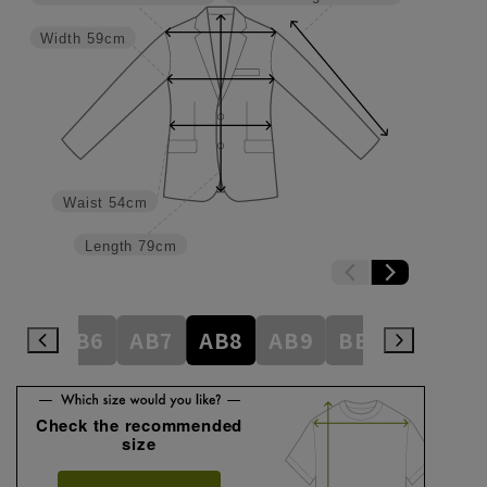
Width
59cm
Waist
54cm
Length
79cm
AB5
AB6
AB7
AB8
AB9
BE1
BE2
Check the recommended
size