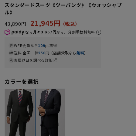
スタンダードスーツ《ツーパンツ》《ウォッシャブ
ル》
21,945円
43,890円
なら
月々3,657円
から。分割手数料無料
WEB会員なら
109
pt獲得
送料 全国一律
550
円（店舗受取なら
無料
）
お届け日を調べる
詳細
カラーを選択