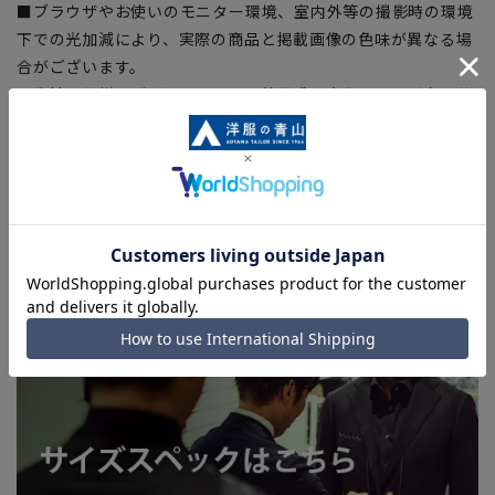
■ブラウザやお使いのモニター環境、室内外等の撮影時の環境
下での光加減により、実際の商品と掲載画像の色味が異なる場
合がございます。
■生地や仕様・デザインにより、着用感や実際のサイズ表に若
干の誤差が生じる場合がございます。予めご了承ください。
■店舗や各モールサイトと商品在庫を共有しております関係
上、ご注文いただいたタイミングにより欠品が発生し、ご注文
を完了できない場合がございます。予めご了承ください。(お
急ぎ発送のご注文につきましても、ご注文のタイミングによっ
てはお急ぎ発送サービスを選択できない場合がございます。)