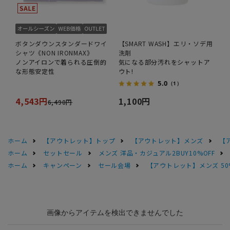
ボタンダウンスタンダードワイ
【SMART WASH】エリ・ソデ用
シャツ《NON IRONMAX》
洗剤
ノンアイロンで着られる圧倒的
気になる部分汚れをシャットア
な形態安定性
ウト!
5.0
（1）
4,543円
1,100円
6,490円
ホーム
【アウトレット】トップ
【アウトレット】メンズ
【
ホーム
セットセール
メンズ 洋品・カジュアル2BUY10%OFF
ホーム
キャンペーン
セール会場
【アウトレット】メンズ 50