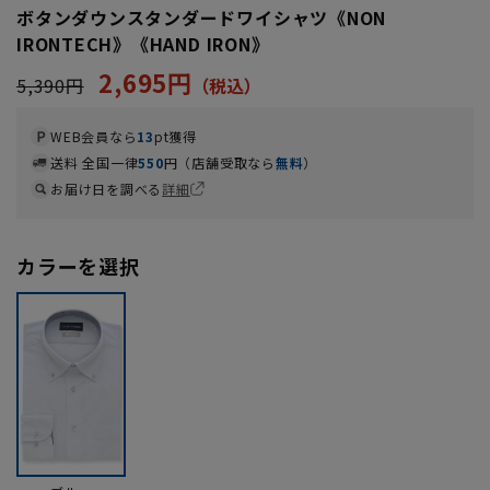
ボタンダウンスタンダードワイシャツ《NON
IRONTECH》《HAND IRON》
2,695円
5,390円
WEB会員なら
13
pt獲得
送料 全国一律
550
円（店舗受取なら
無料
）
お届け日を調べる
詳細
カラーを選択