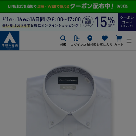
検索
ログイン
店舗検索
お気に入り
カート