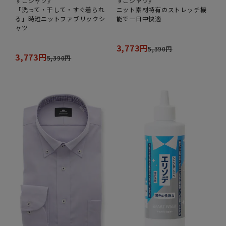
すごシャツ》
すごシャツ》
「洗って・干して・すぐ着られ
ニット素材特有のストレッチ機
る」時短ニットファブリックシ
能で一日中快適
ャツ
3,773円
5,390円
3,773円
5,390円