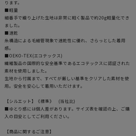
ります。
■軽量
細番手で織り上げた生地は非常に軽く製品で約20g軽量化でき
ました。
■速乾
糸構造による毛細管現象で速乾性に優れ、さらっとした着用
感。
■OEKO-TEX(エコテックス)
繊維製品の国際的な安全基準であるエコテックスに認証された
素材を使用しました。
生地から付属まで、すべてが厳しい基準をクリアした素材を使
用。安全を安心して着用いただけます。
【シルエット】《標準》 (当社比)
■ゆとり感には個人差があります。サイズ表を確認の上、ご購
入の目安としてご利用ください。
【商品に関するご注意】