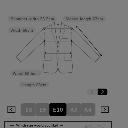
Shoulder width
55.5cm
Sleeve length
67cm
Width
69cm
Waist
62.5cm
Length
85cm
E6
E7
E8
E9
E10
K3
K4
K5
K6