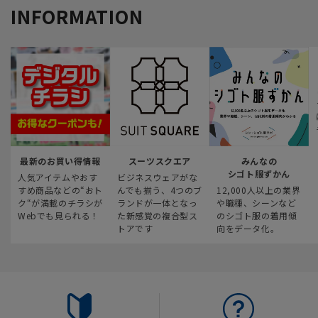
INFORMATION
最新のお買い得情報
スーツスクエア
みんなの
シゴト服ずかん
人気アイテムやおす
ビジネスウェアがな
すめ商品などの“おト
んでも揃う、4つのブ
12,000人以上の業界
ク“が満載のチラシが
ランドが一体となっ
や職種、シーンなど
Webでも見られる！
た新感覚の複合型ス
のシゴト服の着用傾
トアです
向をデータ化。