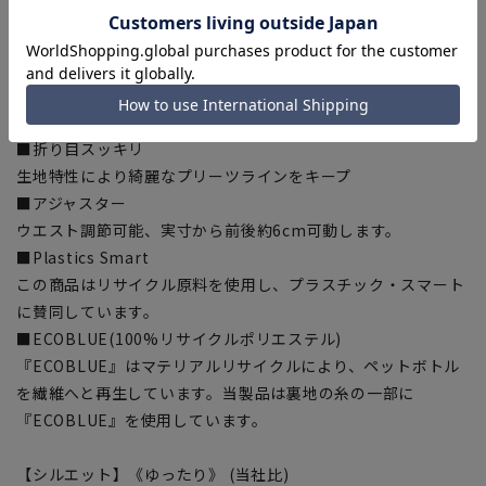
■ストレッチ
身体の動きを妨げない快適な伸縮性で快適な着心地をサポー
ト。
■ツーパンツ
スラックスを交互に使用することで、スーツ長持ち。
■折り目スッキリ
生地特性により綺麗なプリーツラインをキープ
■アジャスター
ウエスト調節可能、実寸から前後約6cm可動します。
■Plastics Smart
この商品はリサイクル原料を使用し、プラスチック・スマート
に賛同しています。
■ECOBLUE(100%リサイクルポリエステル)
『ECOBLUE』はマテリアルリサイクルにより、ペットボトル
を繊維へと再生しています。当製品は裏地の糸の一部に
『ECOBLUE』を使用しています。
【シルエット】《ゆったり》 (当社比)