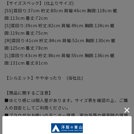
【サイズスペック】(仕上りサイズ)
[SS]首回り:37cm 裄丈:80cm 肩幅:46cm 胸囲:118cm 裾
囲:113cm 着丈:72cm
[S]首回り:39cm 裄丈:82cm 肩幅:49cm 胸囲:124cm 裾
囲:119cm 着丈:75cm
[M]首回り:41cm 裄丈:84cm 肩幅:52cm 胸囲:130cm 裾
囲:125cm 着丈:78cm
[L]首回り:43cm 裄丈:86cm 肩幅:55cm 胸囲:136cm 裾
囲:131cm 着丈:81cm
【シルエット】ややゆったり (当社比)
【商品に関するご注意】
■ゆとり感には個人差があります。サイズ表を確認の上、ご購
入の目安としてご利用ください。
■ブラウザやお使いのモニター環境、室内外等の撮影時の環境
下での光加減により、実際の商品と掲載画像の色味が異なる場
合がございます。