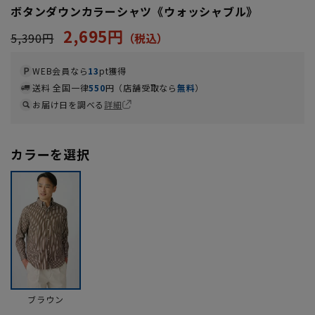
ボタンダウンカラーシャツ《ウォッシャブル》
2,695円
5,390円
WEB会員なら
13
pt獲得
送料 全国一律
550
円（店舗受取なら
無料
）
お届け日を調べる
詳細
カラーを選択
ブラウン