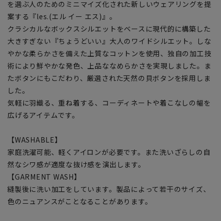
を選ぶ人のためのミニマイズ化された新しいウェアリングを提
案する『les.(エル イー エス)』。
クラシカルなボックスシルエットをベースに現代的に構築した
大きすぎない『ちょうどいい』大人のワイドシルエット。しな
やかな柔らかさを備えた上質なコットンを使用、独自の加工技
術により鮮やかな発色、上品ななめらかさを実現しました。ま
たボタンにもこだわり、厳選された天然の貝ボタンを採用しま
した。
気軽に羽織る、重ね着する、コーディネートや着こなしの幅を
広げるアイテムです。
【WASHABLE】
家庭洗濯可能、軽くアイロンが必要です。また洗いざらしの自
然なシワ感が適度な抜け感を演出します。
【GARMENT WASH】
縫製後に洗い加工をしています。製品によって若干のサイズ、
色のニュアンスがことなることがあります。