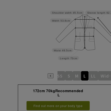
Shoulder width
45.5cm
Sleeve length
62
Width
53.8cm
Waist
48.5cm
Length
73cm
SS
S
M
L
LL
Wi
172cm 70kgRecommended
L
Find out more on your body type