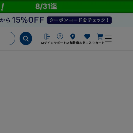
ログイン
サポート
店舗検索
お気に入り
カート