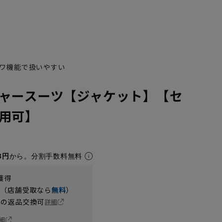
ワ機能で扱いやすい
ャースーツ【ジャケット】【セ
用可】
8円
から。分割手数料無料
獲得
円（店舗受取なら
無料
）
の返品交換可
詳細
細