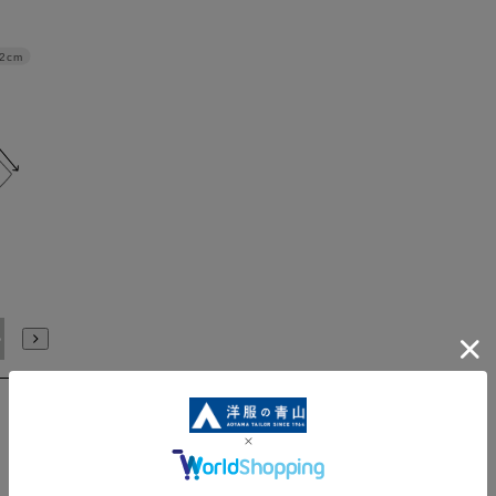
.2cm
deM
3L
WideL