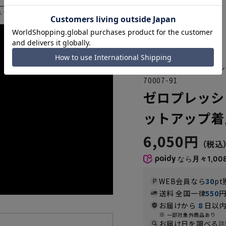
いただく際の目安となります。
驚きの伸縮性、更に防シ
70007-91
ゼロプレッシ
ットアップ着
6,050円
なら
月々1,00
WEB会員なら
30
pt
送料 全国一律
550
お届けから
8
日以内
一部対象外商品あり
お届け日を調べる
詳