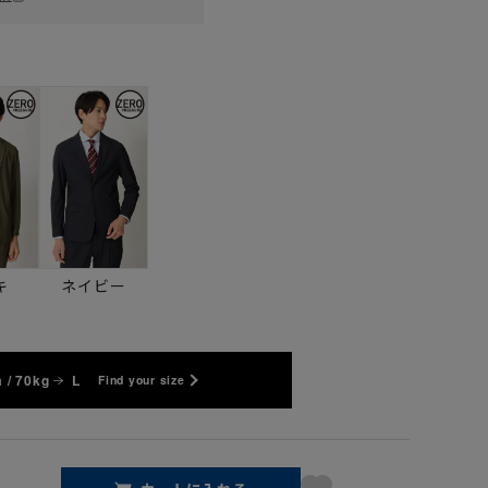
キ
ネイビー
 / 70kg
L
Find your size